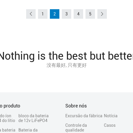
1
2
3
4
5
Nothing is the best but bette
没有最好, 只有更好
do produto
Sobre nós
 do íon
bloco da bateria
Excursão da fábrica
Notícia
 do lítio
de 12v LiFePO4
Controle da
Casos
a bateria
Bateria da
qualidade