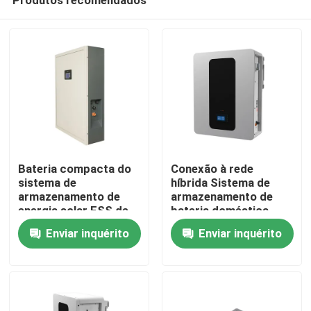
Bateria compacta do
Conexão à rede
sistema de
híbrida Sistema de
armazenamento de
armazenamento de
energia solar ESS de
bateria doméstica
Casa
51.2V 200Ah para um
51.2V 100Ah Bateria
Enviar inquérito
Enviar inquérito
desempenho ideal
de armazenamento
ESS 5kWh
Produtos
Show de RV