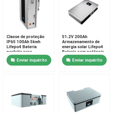
Quem Somos
Fábrica
Classe de proteção
51.2V 200Ah
IP65 100Ah 5kwh
Armazenamento de
Controle de Qualidade
Lifepo4 Bateria
energia solar Lifepo4
perfeita para
Bateria com potência
armazenamento de
nominal 10,24KWh
Enviar inquérito
Enviar inquérito
energia Bateria ESS
95%DOD
Fale Conosco
notícias
Todos os casos
Bateria do íon LiFePO4 do lítio