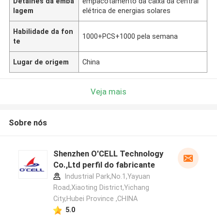
Detalhes da emba
empacotamento da caixa da central
lagem
elétrica de energias solares
Habilidade da fon
1000+PCS+1000 pela semana
te
Lugar de origem
China
Veja mais
Sobre nós
Shenzhen O'CELL Technology
Co.,Ltd perfil do fabricante
Industrial Park,No.1,Yayuan
Road,Xiaoting District,Yichang
City,Hubei Province ,CHINA
5.0