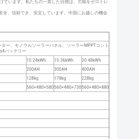
けています。私たちの一貫した目標は、欠陥をゼロトレ
は安全、信頼でき、安定しています。中国にお越しの機会
ーター、モノラルソーラーパネル、ソーラーMPPTコント
Po4バッテリー
10.24kWh
15.36kWh
20.48kWh
200AH
300AH
400AH
128kg
178kg
228kg
560×480×580
560×480×730
560×480×880