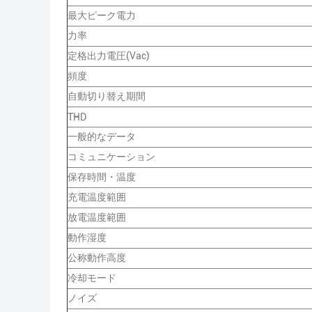
最大ピーク電力
力率
定格出力電圧(Vac)
頻度
自動切り替え期間
THD
一般的なデータ
コミュニケーション
保存時間・温度
充電温度範囲
放電温度範囲
動作湿度
公称動作高度
冷却モード
ノイズ