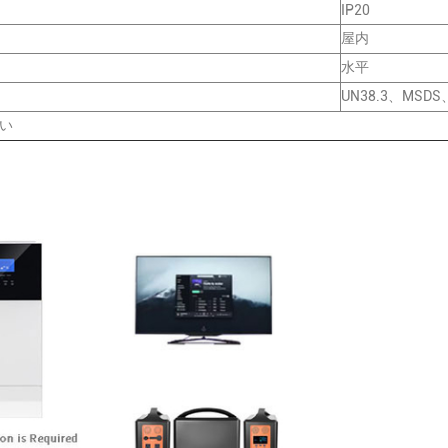
IP20
屋内
水平
UN38.3、MSDS、
い