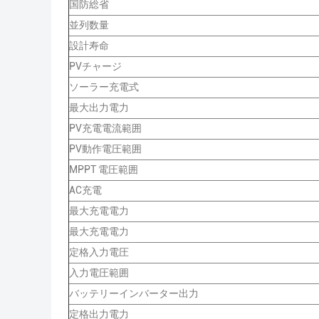
国防総省
並列数量
設計寿命
PVチャージ
ソーラー充電式
最大出力電力
PV充電電流範囲
PV動作電圧範囲
MPPT 電圧範囲
AC充電
最大充電電力
最大充電電力
定格入力電圧
入力電圧範囲
バッテリーインバーター出力
定格出力電力