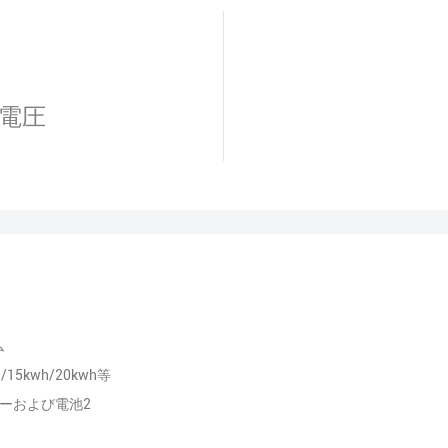
電圧
ム
h/15kwh/20kwh等
ーおよび電池2