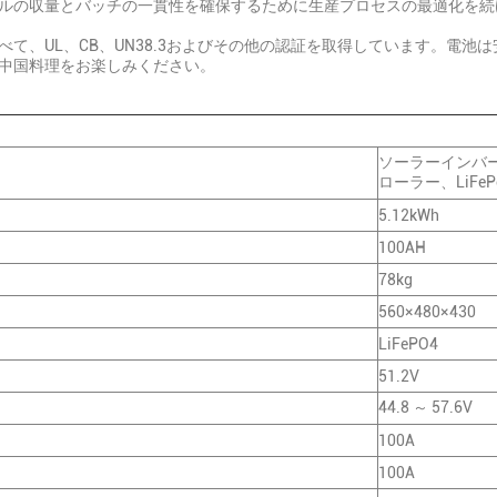
ルの収量とバッチの一貫性を確保するために生産プロセスの最適化を続
て、UL、CB、UN38.3およびその他の認証を取得しています。電池
中国料理をお楽しみください。
ソーラーインバ
ローラー、LiFe
5.12kWh
100AH
78kg
560×480×430
LiFePO4
51.2V
44.8 ～ 57.6V
100A
100A