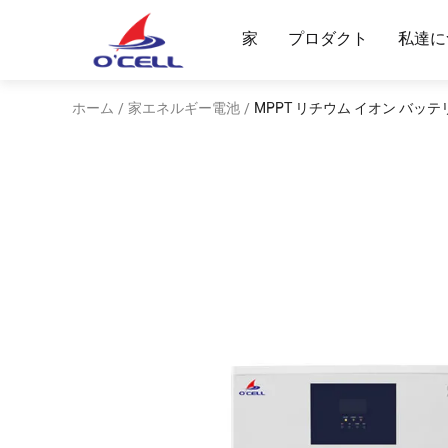
家
プロダクト
私達に
ホーム
家エネルギー電池
MPPT リチウム イオン バッテ
/
/