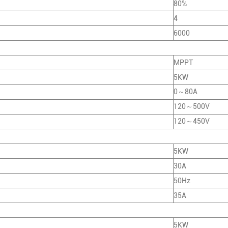
80%
4
6000
MPPT
5KW
0～80A
120～500V
120～450V
5KW
30A
50Hz
35A
5KW