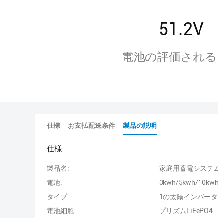
51.2V
電池の評価される
仕様
お支払配送条件
製品の説明
仕様
製品名:
家庭用蓄電システ
電池:
3kwh/5kwh/10kw
タイプ:
1の太陽インバータ
電池細胞:
プリズムLiFePO4