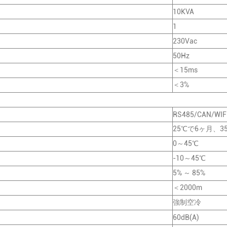
10KVA
1
230Vac
50Hz
＜15ms
＜3%
RS485/CAN/WIF
25℃で6ヶ月、3
0～45℃
-10～45℃
5% ～ 85%
＜2000m
強制空冷
60dB(A)