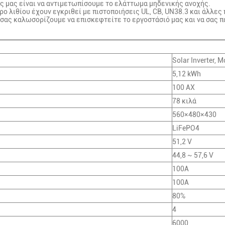
ς μας είναι να αντιμετωπίσουμε το ελάττωμα μηδενικής ανοχής.
 λιθίου έχουν εγκριθεί με πιστοποιήσεις UL, CB, UN38.3 και άλλες π
, σας καλωσορίζουμε να επισκεφτείτε το εργοστάσιό μας και να σας 
Solar Inverter, 
5,12 kWh
100 ΑΧ
78 κιλά
560×480×430
LiFePO4
51,2 V
44,8 ~ 57,6 V
100Α
100Α
80%
4
6000