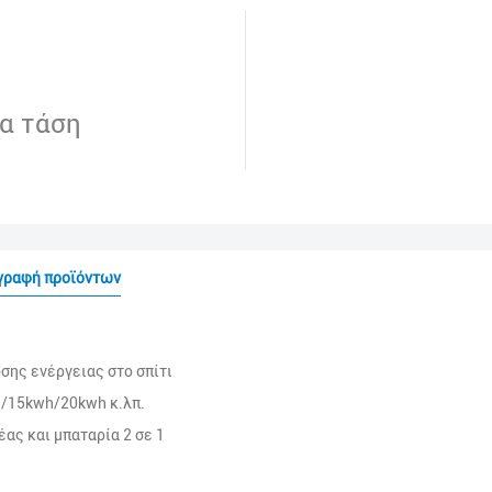
α τάση
γραφή προϊόντων
σης ενέργειας στο σπίτι
/15kwh/20kwh κ.λπ.
ας και μπαταρία 2 σε 1