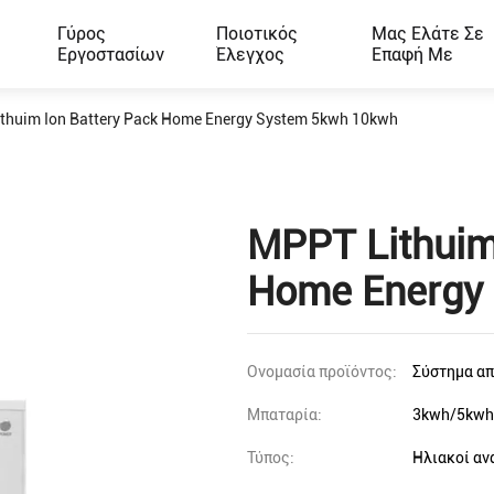
Γύρος
Ποιοτικός
Μας Ελάτε Σε
Εργοστασίων
Έλεγχος
Επαφή Με
thuim Ion Battery Pack Home Energy System 5kwh 10kwh
MPPT Lithuim
Home Energy
Ονομασία προϊόντος:
Σύστημα απ
Μπαταρία:
3kwh/5kwh
Τύπος:
Ηλιακοί αν