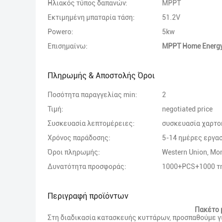
Ηλιακός τύπος δαπανών:
MPPT
Εκτιμημένη μπαταρία τάση:
51.2V
Powero:
5kw
Επισημαίνω:
MPPT Home Energ
Πληρωμής & Αποστολής Όροι
Ποσότητα παραγγελίας min:
2
Τιμή:
negotiated price
Συσκευασία λεπτομέρειες:
συσκευασία χαρτο
Χρόνος παράδοσης:
5-14 ημέρες εργα
Όροι πληρωμής:
Western Union, M
Δυνατότητα προσφοράς:
1000+PCS+1000 τ
Περιγραφή προϊόντων
Πακέτο 
Στη διαδικασία κατασκευής κυττάρων, προσπαθούμε γι