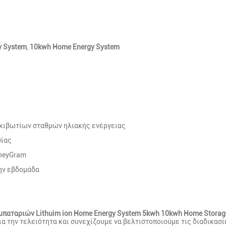
y System
,
10kwh Home Energy System
κιβωτίων σταθμών ηλιακής ενέργειας
σίας
oneyGram
ην εβδομάδα
μπαταριών Lithuim ion Home Energy System 5kwh 10kwh Home Storage
α την τελειότητα και συνεχίζουμε να βελτιστοποιούμε τις διαδικασ