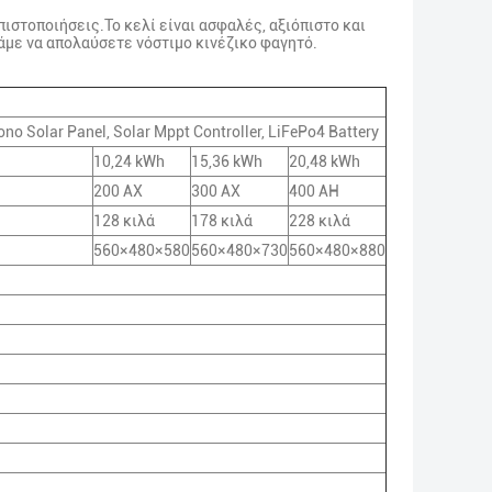
ιστοποιήσεις.Το κελί είναι ασφαλές, αξιόπιστο και
πάμε να απολαύσετε νόστιμο κινέζικο φαγητό.
Mono Solar Panel, Solar Mppt Controller, LiFePo4 Battery
10,24 kWh
15,36 kWh
20,48 kWh
200 ΑΧ
300 ΑΧ
400 AH
128 κιλά
178 κιλά
228 κιλά
560×480×580
560×480×730
560×480×880