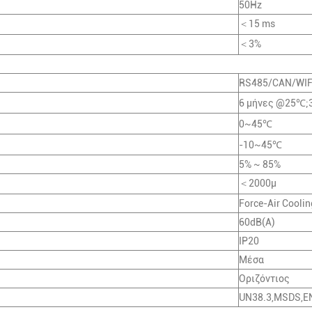
50Hz
＜15 ms
＜3%
RS485/CAN/WIF
6 μήνες @25℃;
0~45℃
-10~45℃
5% ~ 85%
＜2000μ
Force-Air Coolin
60dB(A)
IP20
Μέσα
Οριζόντιος
UN38.3,MSDS,E