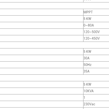
MPPT
5 KW
0~80Α
120~500V
120~450V
5 KW
30Α
50Hz
35Α
5 KW
10KVA
1
230Vac