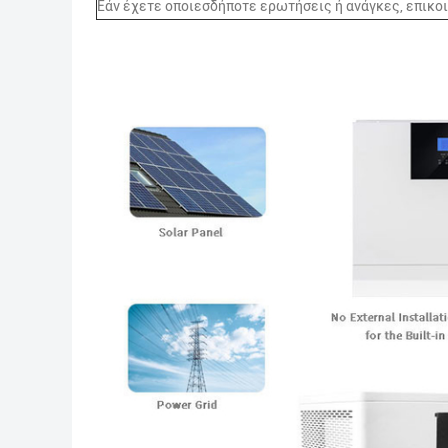
Εάν έχετε οποιεσδήποτε ερωτήσεις ή ανάγκες, επικο