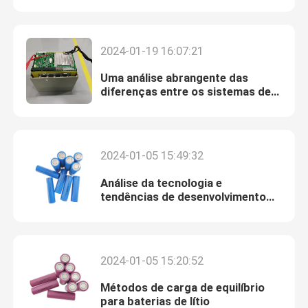
baterias de potência
bloco da bateria de 12v LiFePO4
2024-01-19 16:07:21
Uma análise abrangente das
bloco da bateria de 24v Lifepo4
diferenças entre os sistemas de
gestão de baterias de
armazenamento de energia (SGB)
Bateria da energia da casa
e os sistemas de gestão de
baterias de íons de lítio de
2024-01-05 15:49:32
veículos elétricos (SGB)
Bateria do carrinho de golfe Lifepo4
Análise da tecnologia e
tendências de desenvolvimento
dos eletrólitos das baterias de
Bateria do rv LiFePo4
iões de lítio
Pilha do fosfato do lítio
2024-01-05 15:20:52
Métodos de carga de equilíbrio
bateria pequena do lipo
para baterias de lítio