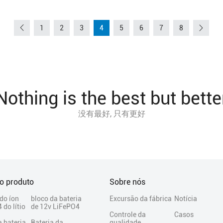
1
2
3
4
5
6
7
8
Nothing is the best but bette
没有最好, 只有更好
do produto
Sobre nós
 do íon
bloco da bateria
Excursão da fábrica
Notícia
 do lítio
de 12v LiFePO4
Controle da
Casos
a bateria
Bateria da
qualidade