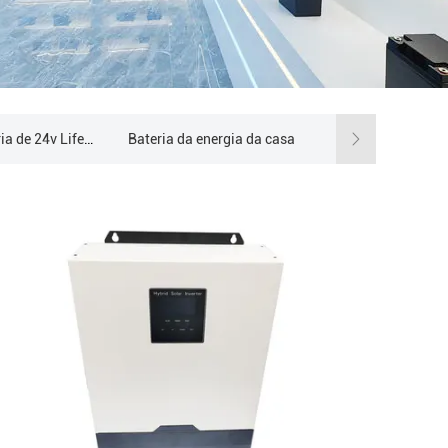
bloco da bateria de 24v Lifepo4
Bateria da energia da casa
Fora do inversor híbrido solar da grade
estação de energia portátil