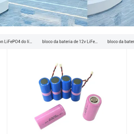
Bateria do íon LiFePO4 do lítio
bloco da bateria de 12v LiFePO4
bloco da bateria de 48V LiFePO4
bateria de lítio fixada na parede