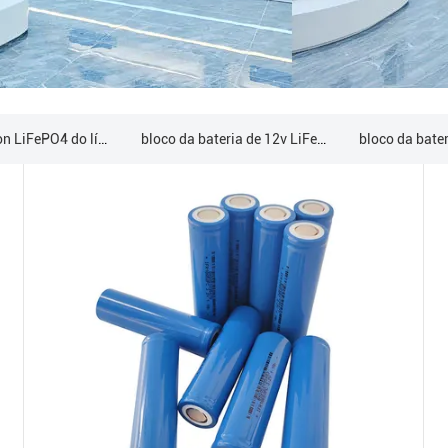
Bateria do íon LiFePO4 do lítio
bloco da bateria de 12v LiFePO4
bloco da bateria de 48V LiFePO4
bateria de lítio fixada na parede