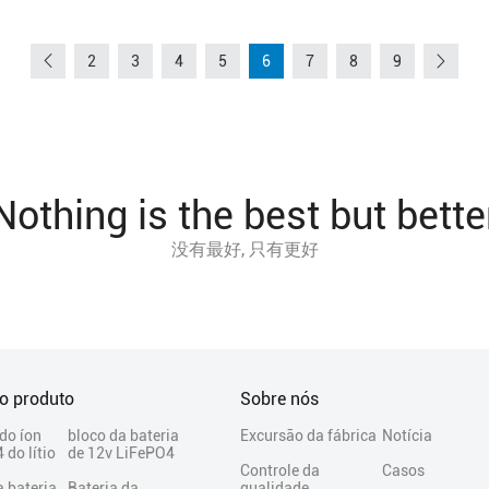
2
3
4
5
6
7
8
9
Nothing is the best but bette
没有最好, 只有更好
do produto
Sobre nós
 do íon
bloco da bateria
Excursão da fábrica
Notícia
 do lítio
de 12v LiFePO4
Controle da
Casos
a bateria
Bateria da
qualidade