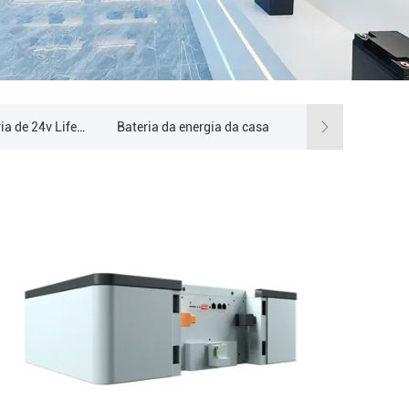
bloco da bateria de 24v Lifepo4
Bateria da energia da casa
Fora do inversor híbrido solar da grade
estação de energia portátil