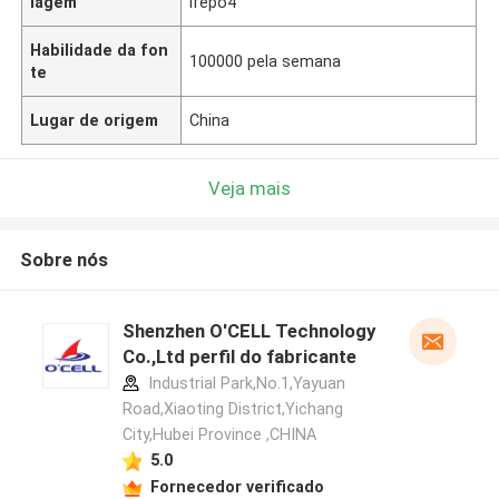
lagem
ifepo4
Habilidade da fon
100000 pela semana
te
Lugar de origem
China
Veja mais
Sobre nós
Shenzhen O'CELL Technology
Co.,Ltd perfil do fabricante
Industrial Park,No.1,Yayuan
Road,Xiaoting District,Yichang
City,Hubei Province ,CHINA
5.0
Fornecedor verificado