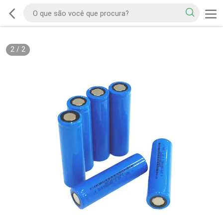
2
/
2