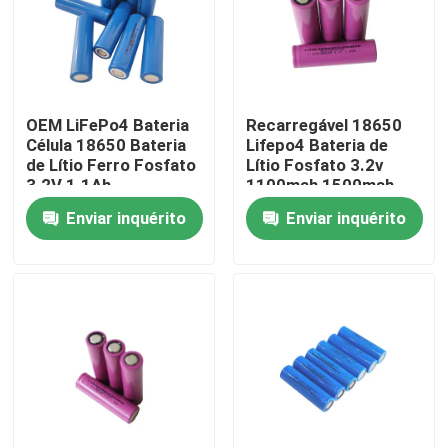
Quem Somos
Fábrica
OEM LiFePo4 Bateria
Recarregável 18650
Célula 18650 Bateria
Lifepo4 Bateria de
de Lítio Ferro Fosfato
Lítio Fosfato 3.2v
Controle de Qualidade
3.2V 1.1Ah
1100mah 1500mah
1800mah
Enviar inquérito
Enviar inquérito
Fale Conosco
notícias
Todos os casos
Bateria do íon LiFePO4 do lítio