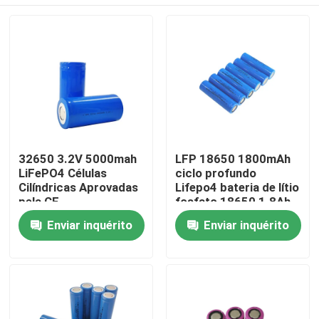
32650 3.2V 5000mah
LFP 18650 1800mAh
LiFePO4 Células
ciclo profundo
Cilíndricas Aprovadas
Lifepo4 bateria de lítio
pela CE
fosfato 18650 1.8Ah
3.2v
Casa
Enviar inquérito
Enviar inquérito
Produtos
Show de RV