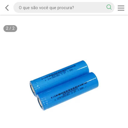
2
/
2