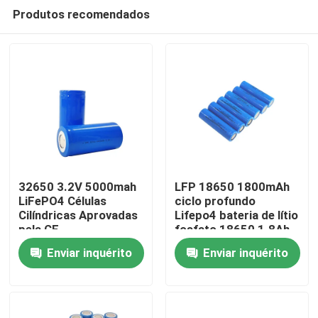
Produtos recomendados
32650 3.2V 5000mah
LFP 18650 1800mAh
LiFePO4 Células
ciclo profundo
Cilíndricas Aprovadas
Lifepo4 bateria de lítio
Casa
pela CE
fosfato 18650 1.8Ah
3.2v
Enviar inquérito
Enviar inquérito
Produtos
Show de RV