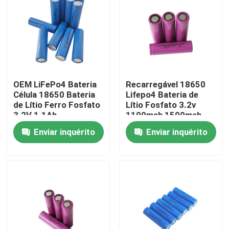
Quem Somos
Fábrica
OEM LiFePo4 Bateria
Recarregável 18650
Controle de Qualidade
Célula 18650 Bateria
Lifepo4 Bateria de
de Lítio Ferro Fosfato
Lítio Fosfato 3.2v
3.2V 1.1Ah
1100mah 1500mah
1800mah
Fale Conosco
Enviar inquérito
Enviar inquérito
notícias
Todos os casos
Bateria do íon LiFePO4 do lítio