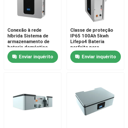
Quem Somos
Conexão à rede
Classe de proteção
Fábrica
híbrida Sistema de
IP65 100Ah 5kwh
armazenamento de
Lifepo4 Bateria
bateria doméstica
perfeita para
Controle de Qualidade
51.2V 100Ah Bateria
armazenamento de
Enviar inquérito
Enviar inquérito
de armazenamento
energia Bateria ESS
ESS 5kWh
Fale Conosco
notícias
Todos os casos
Bateria do íon LiFePO4 do lítio