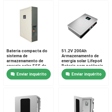
Bateria compacta do
51.2V 200Ah
sistema de
Armazenamento de
armazenamento de
energia solar Lifepo4
energia solar ESS de
Bateria com potência
51.2V 200Ah para um
nominal 10,24KWh
Enviar inquérito
Enviar inquérito
desempenho ideal
95%DOD
Casa
Produtos
Show de RV