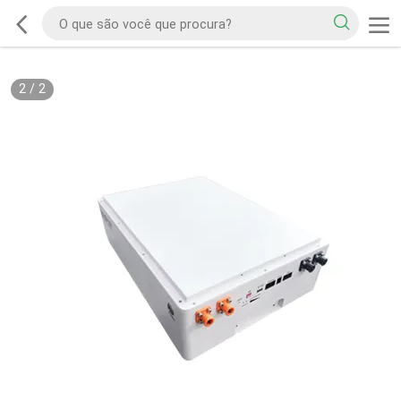
2
/
2