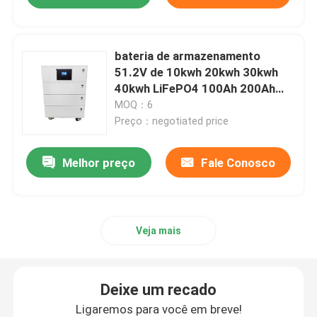
bateria de armazenamento
51.2V de 10kwh 20kwh 30kwh
40kwh LiFePO4 100Ah 200Ah
300Ah 400Ah
MOQ：6
Preço：negotiated price
Melhor preço
Fale Conosco
Veja mais
Deixe um recado
Ligaremos para você em breve!