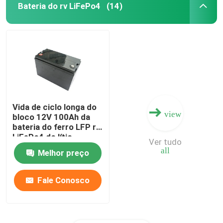
Bateria do rv LiFePo4
(14)
Vida de ciclo longa do
view
bloco 12V 100Ah da
bateria do ferro LFP rv
LiFePo4 do lítio
Ver tudo
all
Melhor preço
Fale Conosco