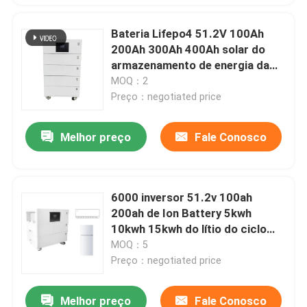
Bateria Lifepo4 51.2V 100Ah
200Ah 300Ah 400Ah solar do
armazenamento de energia da
casa
MOQ：2
Preço：negotiated price
Melhor preço
Fale Conosco
6000 inversor 51.2v 100ah
200ah de Ion Battery 5kwh
10kwh 15kwh do lítio do ciclo
LiFePO4
MOQ：5
Preço：negotiated price
Melhor preço
Fale Conosco