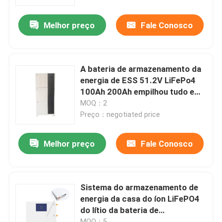
Melhor preço
Fale Conosco
Quem Somos
Fábrica
A bateria de armazenamento da
energia de ESS 51.2V LiFePo4
Controle de Qualidade
100Ah 200Ah empilhou tudo em
um sistema
MOQ：2
Preço：negotiated price
Fale Conosco
Melhor preço
Fale Conosco
notícias
Todos os casos
Sistema do armazenamento de
energia da casa do íon LiFePO4
do lítio da bateria de
Bateria do íon LiFePO4 do lítio
armazenamento 5kwh da energia
MOQ：5