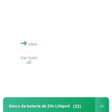
view
Ver tudo
all
bloco da bateria de 24v Lifepo4
(32)