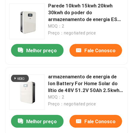
Parede 10kwh 15kwh 20kwh
30kwh do poder do
armazenamento de energia ESS
48v 100ah 200ah 300ah Lifepo4
MOQ：2
Preço：negotiated price
Melhor preço
Fale Conosco
armazenamento de energia de
Ion Battery For Home Solar do
Submeter
lítio de 48V 51.2V 50Ah 2.5kwh
3kwh LifePO4
MOQ：2
Preço：negotiated price
Melhor preço
Fale Conosco