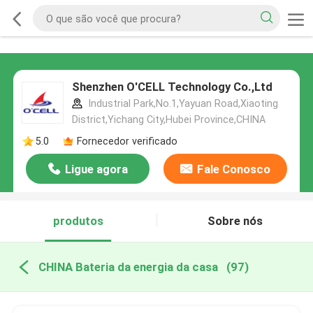
Shenzhen O'CELL Technology Co.,Ltd
Industrial Park,No.1,Yayuan Road,Xiaoting
District,Yichang City,Hubei Province,CHINA
5.0
Fornecedor verificado
Ligue agora
Fale Conosco
produtos
Sobre nós
CHINA Bateria da energia da casa
(97)