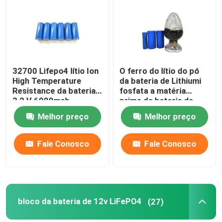
32700 Lifepo4 lítio Ion
O ferro do lítio do pó
High Temperature
da bateria de Lithiumi
Resistance da bateria
fosfata a matéria
3,2 V 6000mah
prima da bateria de
lítio do pó LiFePO4
Melhor preço
Melhor preço
Fale Conosco
Fale Conosco
bloco da bateria de 12v LiFePO4
(27)