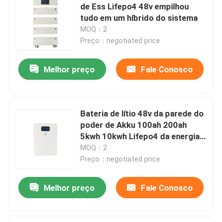
de Ess Lifepo4 48v empilhou
tudo em um híbrido do sistema
MOQ：2
Preço：negotiated price
Melhor preço
Fale Conosco
Bateria de lítio 48v da parede do
poder de Akku 100ah 200ah
5kwh 10kwh Lifepo4 da energia
solar
MOQ：2
Preço：negotiated price
Melhor preço
Fale Conosco
Deixe um recado
Ligaremos para você em breve!