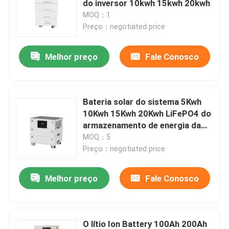
do inversor 10kwh 15kwh 20kwh
MOQ：1
bloco da bateria de 48V LiFePO4
Preço：negotiated price
Melhor preço
Fale Conosco
bateria de lítio fixada na parede
Fora do inversor híbrido solar da grade
Bateria solar do sistema 5Kwh
10Kwh 15Kwh 20Kwh LiFePO4 do
estação de energia portátil
armazenamento de energia da
casa
MOQ：5
Preço：negotiated price
Melhor preço
Fale Conosco
O lítio Ion Battery 100Ah 200Ah