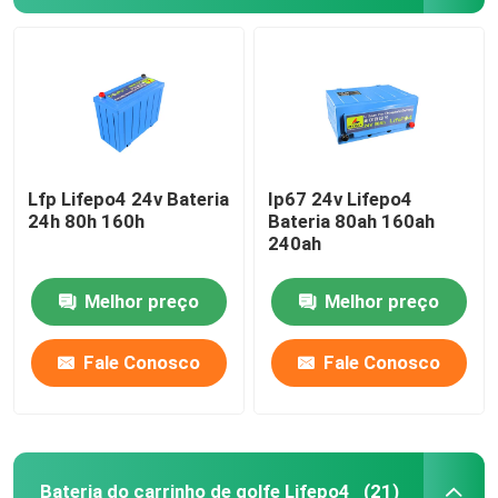
Lfp Lifepo4 24v Bateria
Ip67 24v Lifepo4
24h 80h 160h
Bateria 80ah 160ah
240ah
Melhor preço
Melhor preço
Fale Conosco
Fale Conosco
Bateria do carrinho de golfe Lifepo4
(21)