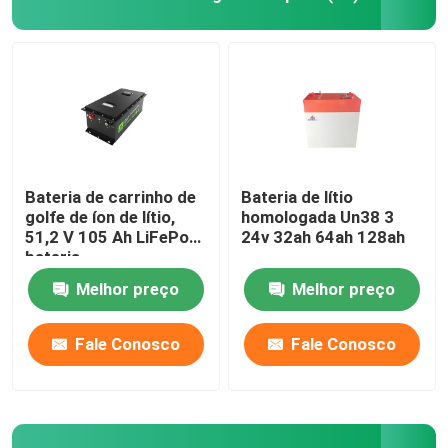
Bateria de carrinho de
Bateria de lítio
golfe de íon de lítio,
homologada Un38 3
51,2 V 105 Ah LiFePo4
24v 32ah 64ah 128ah
bateria
Melhor preço
Melhor preço
Fale Conosco
Fale Conosco