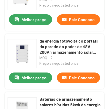
10kwh 15kwh 20kwh
Preço：negotiated price
bloco da bateria de 12v LiFePO4
Melhor preço
Fale Conosco
bloco da bateria de 24v Lifepo4
da energia fotovoltaico portátil
Bateria da energia da casa
da parede do poder de 48V
200Ah armazenamento solar
10kWh
MOQ：2
Bateria do carrinho de golfe Lifepo4
Preço：negotiated price
Bateria do rv LiFePo4
Melhor preço
Fale Conosco
Pilha do fosfato do lítio
Baterias de armazenamento
solares híbridas 5kwh da energia
bateria pequena do lipo