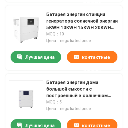
данные
Батарея энергии станции
генератора солнечной энергии
5KWH 10KWH 15KWH 20KWH
домашняя
MOQ：10
Цена：negotiated price
Лучшая цена
контактные
данные
Батарея энергии дома
большой емкости с
построенный в солнечном
инверторе
MOQ：5
Цена：negotiated price
Лучшая цена
контактные