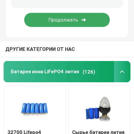
блок батарей 48V LiFePO4
установленная стеной батарея лития
ДРУГИЕ КАТЕГОРИИ ОТ НАС
С инвертора решетки солнечного гибридного
Портативная электростанция
Батарея иона LiFePO4 лития
(126)
32700 Lifepo4
Сырье батареи лития