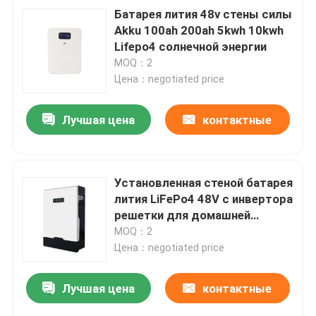
Батарея лития 48v стены силы
Akku 100ah 200ah 5kwh 10kwh
Lifepo4 солнечной энергии
MOQ：2
Цена：negotiated price
Лучшая цена
контактные
данные
Установленная стеной батарея
лития LiFePo4 48V с инвертора
решетки для домашней
системы солнечной энергии
MOQ：2
Цена：negotiated price
Лучшая цена
контактные