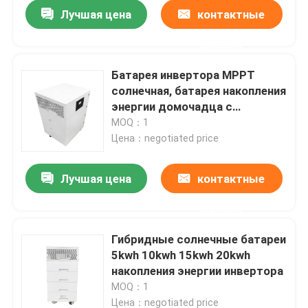
Лучшая цена
контактные
данные
Батарея инвертора MPPT
солнечная, батарея накопления
энергии домочадца с
построенный в инверторе
MOQ：1
Цена：negotiated price
Лучшая цена
контактные
данные
Главная страница
Гибридные солнечные батареи
5kwh 10kwh 15kwh 20kwh
Продукция
накопления энергии инвертора
MOQ：1
VR - шоу
Цена：negotiated price