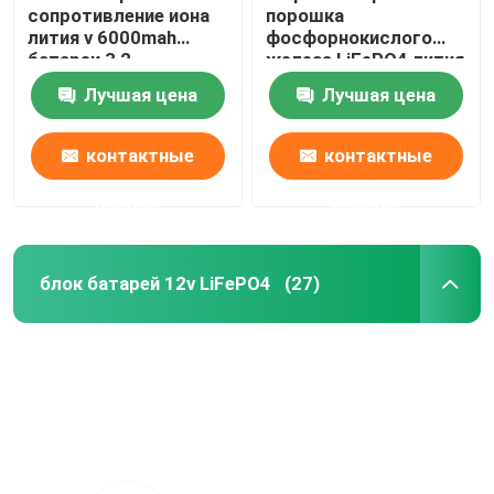
сопротивление иона
порошка
лития v 6000mah
фосфорнокислого
батареи 3,2
железа LiFePO4 лития
высокотемпературное
порошка батареи
Лучшая цена
Лучшая цена
Lithiumi
контактные
контактные
данные
данные
блок батарей 12v LiFePO4
(27)