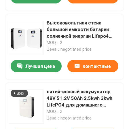
данные
Высоковольтная стена
большой емкости батареи
солнечной энергии Lifepo4
установила 5KWH
MOQ：2
Цена：negotiated price
Лучшая цена
контактные
данные
литий-ионный аккумулятор
48V 51.2V 50Ah 2.5kwh 3kwh
LifePO4 для домашнего
хранения солнечной энергии
MOQ：2
Цена：negotiated price