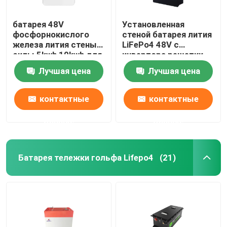
батарея 48V
Установленная
фосфорнокислого
стеной батарея лития
железа лития стены
LiFePo4 48V с
силы 5kwh 10kwh для
инвертора решетки
домашней
для домашней
Лучшая цена
Лучшая цена
электростанции
системы солнечной
энергии
контактные
контактные
данные
данные
Батарея тележки гольфа Lifepo4
(21)