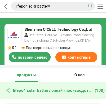
Shenzhen O'CELL Technology Co.,Ltd
Industrial Park,No.1,Yayuan Road,Xiaoting
District,Yichang City,Hubei Province,КИТАЙ
5.0
Подтверженный поставщик
позвони сейчас
контактные
данные
продукты
О нас
lifepo4 solar battery онлайн производство
(100)