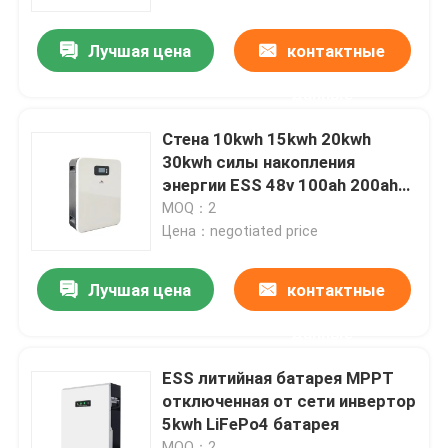
Лучшая цена
контактные
О Компании
данные
Наша фабрика
Стена 10kwh 15kwh 20kwh
30kwh силы накопления
контроль качества
энергии ESS 48v 100ah 200ah
300ah Lifepo4
MOQ：2
Цена：negotiated price
контактные данные
Лучшая цена
контактные
Новости
данные
Все случаи
ESS литийная батарея MPPT
отключенная от сети инвертор
5kwh LiFePo4 батарея
Батарея иона LiFePO4 лития
MOQ：2