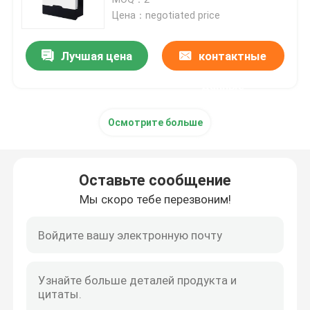
Цена：negotiated price
блок батарей 12v LiFePO4
Лучшая цена
контактные
блок батарей 24v Lifepo4
данные
Осмотрите больше
Домашняя батарея энергии
Батарея тележки гольфа Lifepo4
Оставьте сообщение
Мы скоро тебе перезвоним!
Батарея RV LiFePo4
Клетка фосфата лития
небольшая батарея lipo