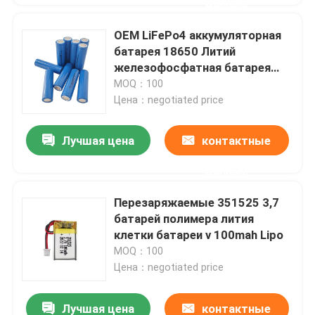
данные
OEM LiFePo4 аккумуляторная
батарея 18650 Литий
железофосфатная батарея
3.2V 1.1Ah
MOQ：100
Цена：negotiated price
Лучшая цена
контактные
данные
Перезаряжаемые 351525 3,7
батарей полимера лития
клетки батареи v 100mah Lipo
MOQ：100
Цена：negotiated price
Лучшая цена
контактные