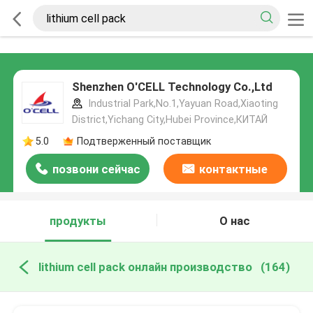
Shenzhen O'CELL Technology Co.,Ltd
Industrial Park,No.1,Yayuan Road,Xiaoting
District,Yichang City,Hubei Province,КИТАЙ
5.0
Подтверженный поставщик
позвони сейчас
контактные
данные
продукты
О нас
lithium cell pack онлайн производство
(164)