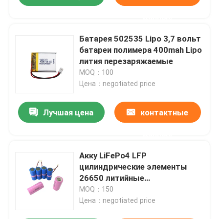
данные
Батарея 502535 Lipo 3,7 вольт
батареи полимера 400mah Lipo
лития перезаряжаемые
MOQ：100
Цена：negotiated price
Лучшая цена
контактные
данные
Акку LiFePo4 LFP
цилиндрические элементы
26650 литийные
аккумуляторы 3.2в 2500mah
MOQ：150
2800mah 3400mah
Цена：negotiated price