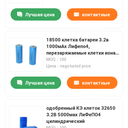
Лучшая цена
контактные
О Компании
данные
Наша фабрика
18500 клетка батареи 3.2в
1000мАх Лифепо4,
контроль качества
перезаряжаемые клетки иона
Ли цилиндрические
MOQ：100
Цена：negotiated price
контактные данные
Лучшая цена
контактные
Новости
данные
Все случаи
одобренный КЭ клеток 32650
3.2В 5000мах ЛиФеПО4
цилиндрический
Батарея иона LiFePO4 лития
MOQ：100