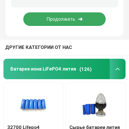
блок батарей 48V LiFePO4
установленная стеной батарея лития
ДРУГИЕ КАТЕГОРИИ ОТ НАС
С инвертора решетки солнечного гибридного
Портативная электростанция
Батарея иона LiFePO4 лития
(126)
32700 Lifepo4
Сырье батареи лития