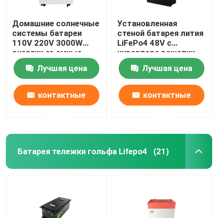
Домашние солнечные
Установленная
системы батареи
стеной батарея лития
110V 220V 3000W
LiFePo4 48V с
энергии съемные
инвертора решетки
домашние
для домашней
Лучшая цена
Лучшая цена
системы солнечной
энергии
контактные
контактные
данные
данные
Батарея тележки гольфа Lifepo4
(21)