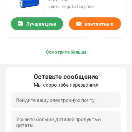
Цена：negotiated price
блок батарей 12v LiFePO4
Лучшая цена
контактные
блок батарей 24v Lifepo4
данные
Осмотрите больше
Домашняя батарея энергии
Батарея тележки гольфа Lifepo4
Оставьте сообщение
Мы скоро тебе перезвоним!
Батарея RV LiFePo4
Клетка фосфата лития
небольшая батарея lipo