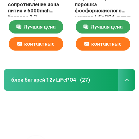
сопротивление иона
порошка
лития v 6000mah
фосфорнокислого
батареи 3,2
железа LiFePO4 лития
высокотемпературное
порошка батареи
Лучшая цена
Лучшая цена
Lithiumi
контактные
контактные
данные
данные
блок батарей 12v LiFePO4
(27)