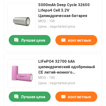
5000mAh Deep Cycle 32650
Lifepo4 Cell 3.2V
Цилиндрическая батарея
MOQ：100
Цена：negotiated price
Лучшая цена
контактные
данные
LIFePO4 32700 6Ah
цилиндрический одобренный
CE литий-ионного
аккумулятора 3.2V
MOQ：100
Цена：negotiated price
Лучшая цена
контактные