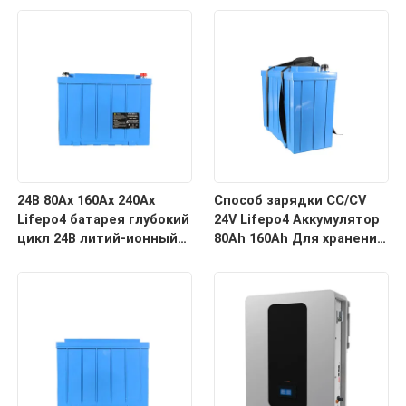
аккумулятор для
батарея с BMS
глубокого цикла
24В 80Ах 160Ах 240Ах
Способ зарядки CC/CV
Lifepo4 батарея глубокий
24V Lifepo4 Аккумулятор
цикл 24В литий-ионный
80Ah 160Ah Для хранения
аккумулятор с BMS
солнечной энергии