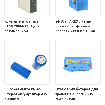
Компактная батарея
24v80ah АККУ Литий-
51.2V 200Ah ESS для
ионные фосфатные
оптимальной
батареи 24v 80ah 160ah
производительности
Lifepo4 аккумуляторный
пакет
Высокая емкость 32700
LifePo4 24V батарея для
Lifepo4 аккумулятор 3.2v
хранения энергии 24V
6000mah
80Ah литий
перезаряжаемый
железофосфат LifePo4