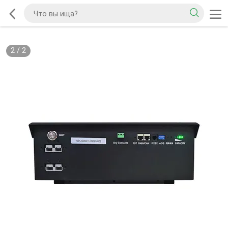
2
/
2