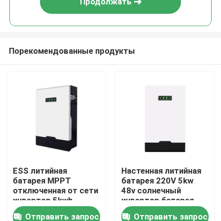
Продолжать
Порекомендованные продукты
Главная страница
ESS литийная
Настенная литийная
батарея MPPT
батарея 220V 5kw
Продукция
отключенная от сети
48v солнечный
инвертор 5kwh
инвертор батарея
LiFePo4 батарея
Отправить запрос
Отправить запрос
VR - шоу