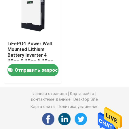
блок батарей 12v LiFePO4
блок батарей 24v Lifepo4
LiFePO4 Power Wall
Mounted Lithium
Домашняя батарея энергии
Battery Inverter 4
КВтч 5 КВтч 6 КВтч
Батарея тележки гольфа Lifepo4
Отправить запрос
Батарея RV LiFePo4
Главная страница
Карта сайта
контактные данные
Desktop Site
Клетка фосфата лития
Карта сайта
Политика уединения
небольшая батарея lipo