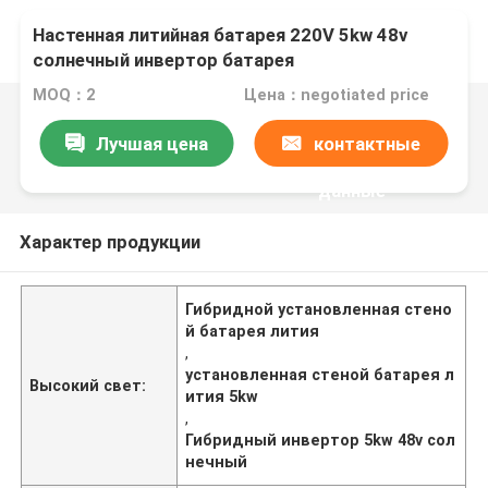
Настенная литийная батарея 220V 5kw 48v
солнечный инвертор батарея
MOQ：2
Цена：negotiated price
Лучшая цена
контактные
данные
Характер продукции
Гибридной установленная стено
й батарея лития
,
установленная стеной батарея л
Высокий свет:
ития 5kw
,
Гибридный инвертор 5kw 48v сол
нечный