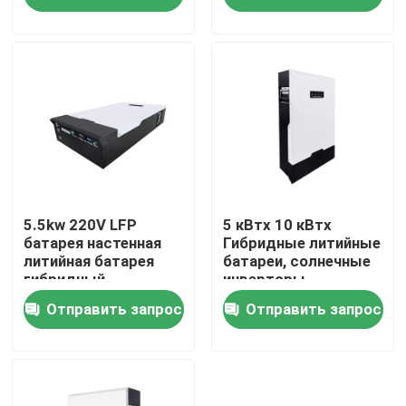
О Компании
Наша фабрика
контроль качества
контактные данные
5.5kw 220V LFP
5 кВтх 10 кВтх
батарея настенная
Гибридные литийные
литийная батарея
батареи, солнечные
гибридный
инверторы
Новости
отключенный от
Отправить запрос
Отправить запрос
сети инвертор
Все случаи
Батарея иона LiFePO4 лития