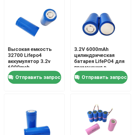
Высокая емкость
3.2V 6000mAh
32700 Lifepo4
цилиндрическая
аккумулятор 3.2v
батарея LifePO4 для
6000mah
применения в
перезаряжаемый
хранилищах энергии
Отправить запрос
Отправить запрос
аккумулятор для
глубокого цикла
Главная страница
Продукция
VR - шоу