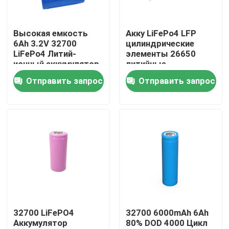
О Компании
Высокая емкость
Акку LiFePo4 LFP
6Ah 3.2V 32700
цилиндрические
LiFePo4 Литий-
элементы 26650
Наша фабрика
ионный аккумулятор
литийные
Глубокие циклы
аккумуляторы 3.2в
Отправить запрос
Отправить запрос
6000mAh
2500mah 2800mah
контроль качества
3400mah
контактные данные
Новости
Все случаи
32700 LiFePO4
32700 6000mAh 6Ah
Аккумулятор
80% DOD 4000 Цикл
Батарея иона LiFePO4 лития