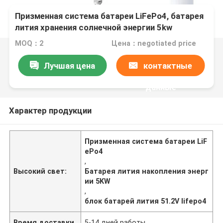
Призменная система батареи LiFePo4, батарея
лития хранения солнечной энергии 5kw
MOQ：2
Цена：negotiated price
Лучшая цена
контактные
данные
Характер продукции
Призменная система батареи LiF
ePo4
,
Высокий свет:
Батарея лития накопления энерг
ии 5KW
,
блок батарей лития 51.2V lifepo4
Время доставки
5-14 дней работы