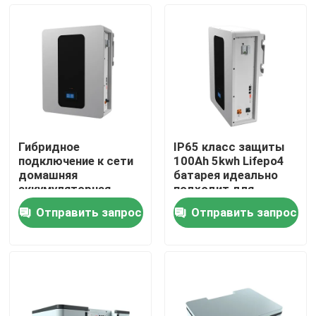
О Компании
Наша фабрика
контроль качества
Гибридное
IP65 класс защиты
подключение к сети
100Ah 5kwh Lifepo4
контактные данные
домашняя
батарея идеально
аккумуляторная
подходит для
система 51.2V 100Ah
хранения энергии
Отправить запрос
Отправить запрос
5kWh ESS
батарея ESS
Новости
аккумулятор
Все случаи
Батарея иона LiFePO4 лития