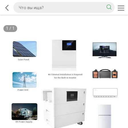
1
/
1