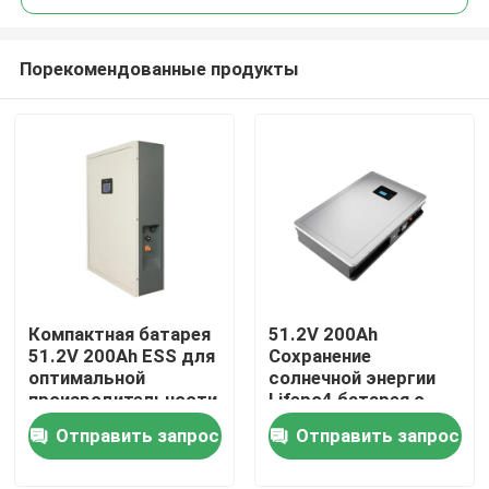
Порекомендованные продукты
Компактная батарея
51.2V 200Ah
Главная страница
51.2V 200Ah ESS для
Сохранение
оптимальной
солнечной энергии
производительности
Lifepo4 батарея с
Продукция
номинальной
Отправить запрос
Отправить запрос
мощностью
10,24KWh 95%DOD
VR - шоу