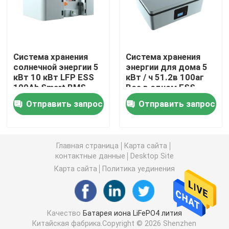
блок батарей 12v LiFePO4
Система хранения
Система хранения
блок батарей 24v Lifepo4
солнечной энергии 5
энергии для дома 5
кВт 10 кВт LFP ESS
кВт / ч 51.2в 100аг
100Ah Smart BMS
Все в одном ESS
Домашняя батарея энергии
Lifepo4 Батарейный
Отправить запрос
Отправить запрос
пакет
Батарея тележки гольфа Lifepo4
Главная страница
Карта сайта
Батарея RV LiFePo4
контактные данные
Desktop Site
Карта сайта
Политика уединения
Клетка фосфата лития
Качество
Батарея иона LiFePO4 лития
небольшая батарея lipo
Китайская фабрика.Copyright © 2026 Shenzhen