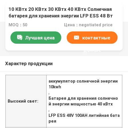
10 КВтх 20 КВтх 30 КВтх 40 КВтх Солнечная
батарея для хранения энергии LFP ESS 48 Вт
100 АГ литийная батарея
MOQ：50
Цена：negotiated price
Лучшая цена
контактные
данные
Характер продукции
аккумулятор солнечной энергии
10kwh
,
Батарея для хранения солнечно
Высокий свет:
й энергии мощностью 40 кВтх
,
LFP ESS 48V 100AH литийная бата
рея