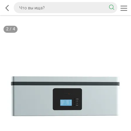
2
/
4