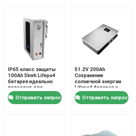
О Компании
Наша фабрика
контроль качества
IP65 класс защиты
51.2V 200Ah
контактные данные
100Ah 5kwh Lifepo4
Сохранение
батарея идеально
солнечной энергии
подходит для
Lifepo4 батарея с
хранения энергии
номинальной
Новости
Отправить запрос
Отправить запрос
батарея ESS
мощностью
10,24KWh 95%DOD
Все случаи
Батарея иона LiFePO4 лития