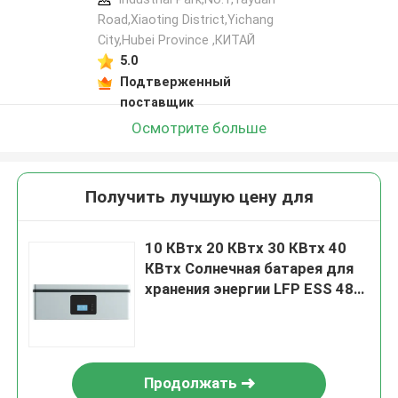
Road,Xiaoting District,Yichang
City,Hubei Province ,КИТАЙ
5.0
Подтверженный
поставщик
Осмотрите больше
Получить лучшую цену для
10 КВтх 20 КВтх 30 КВтх 40
КВтх Солнечная батарея для
хранения энергии LFP ESS 48
Вт 100 АГ литийная батарея
Продолжать