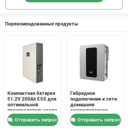
Порекомендованные продукты
Главная страница
Компактная батарея
Гибридное
51.2V 200Ah ESS для
подключение к сети
оптимальной
домашняя
Продукция
производительности
аккумуляторная
система 51.2V 100Ah
Отправить запрос
Отправить запрос
5kWh ESS
VR - шоу
аккумулятор