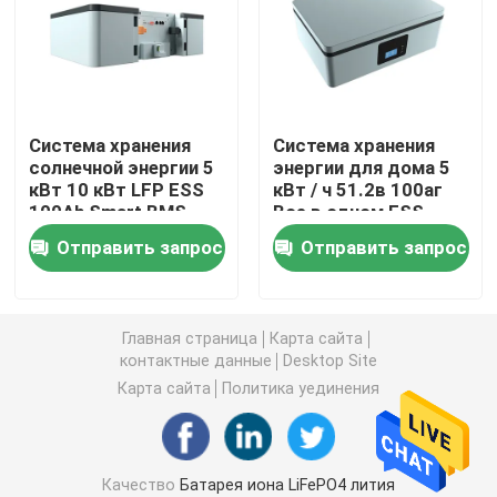
блок батарей 12v LiFePO4
блок батарей 24v Lifepo4
Система хранения
Система хранения
солнечной энергии 5
энергии для дома 5
кВт 10 кВт LFP ESS
кВт / ч 51.2в 100аг
Домашняя батарея энергии
100Ah Smart BMS
Все в одном ESS
Lifepo4 Батарейный
Отправить запрос
Отправить запрос
пакет
Батарея тележки гольфа Lifepo4
Батарея RV LiFePo4
Главная страница
Карта сайта
контактные данные
Desktop Site
Карта сайта
Политика уединения
Клетка фосфата лития
небольшая батарея lipo
Качество
Батарея иона LiFePO4 лития