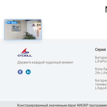
Серия
Батаре
LiFePO
Держите каждый чудесный момент
блок б
24v Lif
Батаре
тележк
Lifepo4
Конструированный значенным depar НИОКР программного