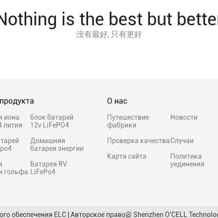
Nothing is the best but bette
没有最好, 只有更好
 продукта
О нас
я иона
блок батарей
Путешествие
Новости
4 лития
12v LiFePO4
фабрики
атарей
Домашняя
Проверка качества
Случаи
epo4
батарея энергии
Карта сайта
Политика
я
Батарея RV
уединения
и гольфа
LiFePo4
 обеспечения ELC | Авторское право@ Shenzhen O'CELL Technolog