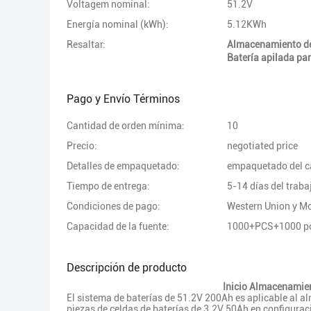
Voltagem nominal:
51.2V
Energía nominal (kWh):
5.12KWh
Resaltar:
Almacenamiento de 
Batería apilada pa
Pago y Envío Términos
Cantidad de orden mínima:
10
Precio:
negotiated price
Detalles de empaquetado:
empaquetado del car
Tiempo de entrega:
5-14 días del traba
Condiciones de pago:
Western Union y 
Capacidad de la fuente:
1000+PCS+1000 p
Descripción de producto
Inicio Almacenamien
El sistema de baterías de 51.2V 200Ah es aplicable al 
piezas de celdas de baterías de 3.2V 50Ah en configurac