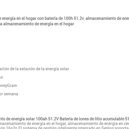
energía en el hogar con batería de 100h 51.2v
,
almacenamiento de energ
ra almacenamiento de energía en el hogar
tón de la estación de la energía solar
jo
MoneyGram
or semana
to de energía solar 100ah 51.2V Batería de iones de litio acumulable 51
almacenamiento de energía en el hogar, almacenamiento de energía en ce
ión 16s2p.El sistema de gestión inteligente integrado en Seplos soport