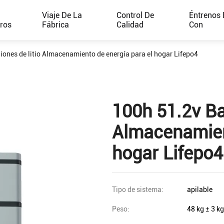
e
Viaje De La
Control De
Éntrenos 
ros
Fábrica
Calidad
Con
 iones de litio Almacenamiento de energía para el hogar Lifepo4
100h 51.2v Bat
Almacenamient
hogar Lifepo4
Tipo de sistema:
apilable
Peso:
48 kg ± 3 kg