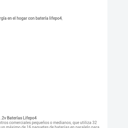
ía en el hogar con batería lifepo4
,
.2v Baterías Lifepo4
ntros comerciales pequeños o medianos, que utiliza 32
a un máximo de 16 paquetes de baterías en paralelo para