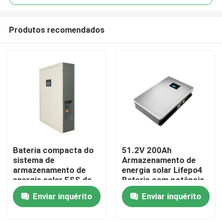
Produtos recomendados
Bateria compacta do
51.2V 200Ah
Casa
sistema de
Armazenamento de
armazenamento de
energia solar Lifepo4
energia solar ESS de
Bateria com potência
Produtos
51.2V 200Ah para um
nominal 10,24KWh
Enviar inquérito
Enviar inquérito
desempenho ideal
95%DOD
Show de RV