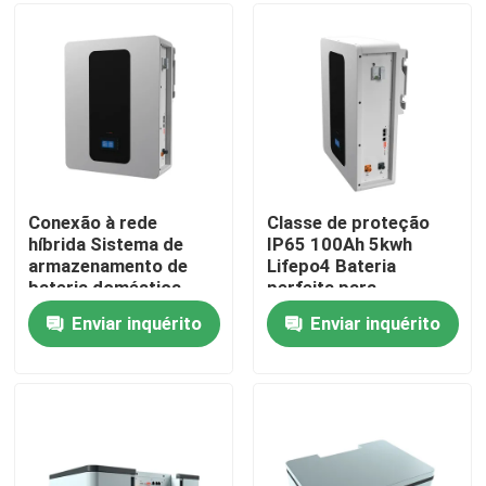
Quem Somos
Fábrica
Controle de Qualidade
Conexão à rede
Classe de proteção
híbrida Sistema de
IP65 100Ah 5kwh
armazenamento de
Lifepo4 Bateria
Fale Conosco
bateria doméstica
perfeita para
51.2V 100Ah Bateria
armazenamento de
Enviar inquérito
Enviar inquérito
de armazenamento
energia Bateria ESS
notícias
ESS 5kWh
Todos os casos
Bateria do íon LiFePO4 do lítio