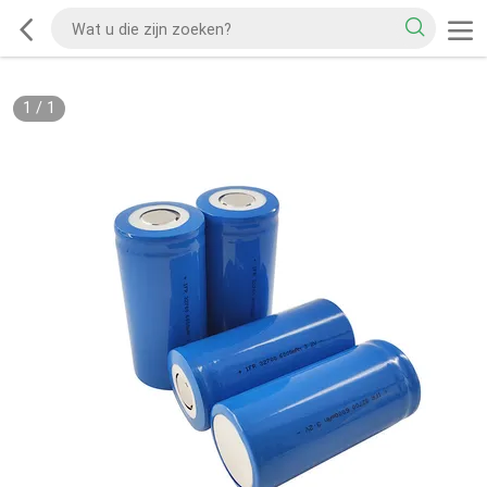
1
/
1