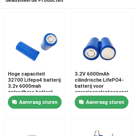
Hoge capaciteit
3.2V 6000mAh
32700 Lifepo4 batterij
cilindrische LifePO4-
3.2v 6000mah
batterij voor
oplaadbare batterij
energieopslagtoepassing
Thuis
voor diepe cyclus
Aanvraag sturen
Aanvraag sturen
Producten
VR-show