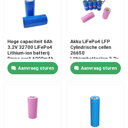
Over ons
Fabrieksreis
Hoge capaciteit 6Ah
Akku LiFePo4 LFP
3.2V 32700 LiFePo4
Cylindrische cellen
Kwaliteitscontrole
Lithium-ion batterij
26650
Diepe cycli 6000mAh
Lithiumbatterijen 3.2v
2500mah 2800mah
Aanvraag sturen
Aanvraag sturen
3400mah
Contacteer ons
nieuws
Alle Gevallen
Lithium Ionenlifepo4 Batterij