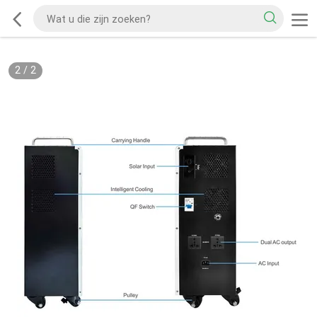
2
/
2