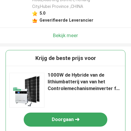
City,Hubei Province ,CHINA
5.0
Geverifieerde Leverancier
Bekijk meer
Krijg de beste prijs voor
1000W de Hybride van de
lithiumbatterij van van het
Controlemechanismeinverter for
outdoor van de Netlast het
Kamperen 110V-240V
Doorgaan