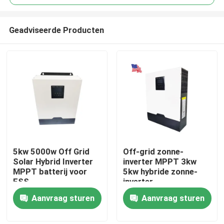
Geadviseerde Producten
5kw 5000w Off Grid
Off-grid zonne-
Thuis
Solar Hybrid Inverter
inverter MPPT 3kw
MPPT batterij voor
5kw hybride zonne-
ESS
inverter
Producten
Aanvraag sturen
Aanvraag sturen
VR-show