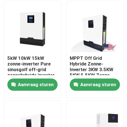
Over ons
Fabrieksreis
Kwaliteitscontrole
5kW 10kW 15kW
MPPT Off Grid
zonne-inverter Pure
Hybride Zonne-
sinusgolf off-grid
Inverter 3KW 3.5KW
Contacteer ons
zonnehybride inverter
5KW 5.5KW Zonne-
3 fase
Inverter
Aanvraag sturen
Aanvraag sturen
nieuws
Alle Gevallen
Lithium Ionenlifepo4 Batterij