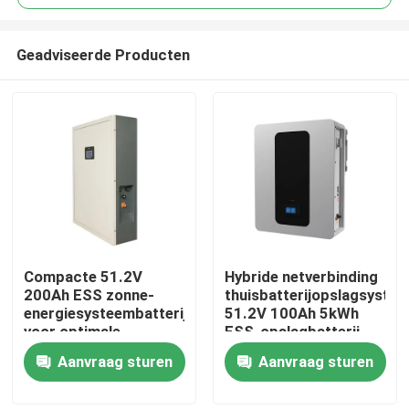
Geadviseerde Producten
Compacte 51.2V
Hybride netverbinding
Thuis
200Ah ESS zonne-
thuisbatterijopslagsyste
energiesysteembatterij
51.2V 100Ah 5kWh
voor optimale
ESS-opslagbatterij
Producten
prestaties
Aanvraag sturen
Aanvraag sturen
VR-show