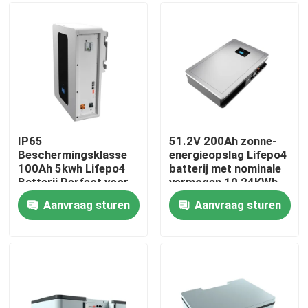
Over ons
Fabrieksreis
Kwaliteitscontrole
IP65
51.2V 200Ah zonne-
Beschermingsklasse
energieopslag Lifepo4
100Ah 5kwh Lifepo4
batterij met nominale
Contacteer ons
Batterij Perfect voor
vermogen 10,24KWh
energieopslagbatterij
95%DOD
Aanvraag sturen
Aanvraag sturen
ESS
nieuws
Alle Gevallen
Lithium Ionenlifepo4 Batterij