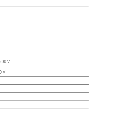
A
500 V
0 V