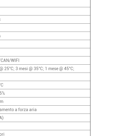
c
s
/CAN/WIFI
 @ 25°C; 3 mesi @ 35°C; 1 mese @ 45°C;
°C
85%
 m
amento a forza aria
A)
ori