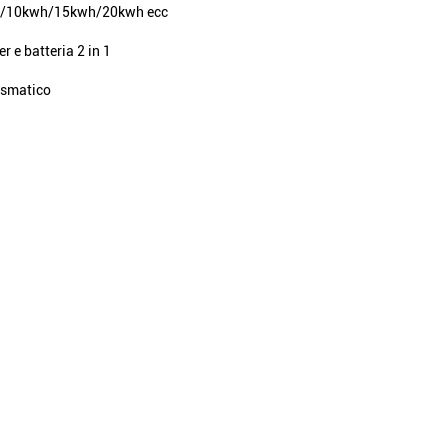
/10kwh/15kwh/20kwh ecc
er e batteria 2 in 1
ismatico