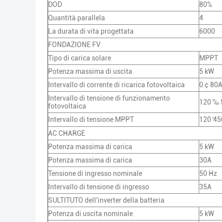
DOD
80%
Quantità parallela
4
La durata di vita progettata
6000
FONDAZIONE FV
Tipo di carica solare
MPPT
Potenza massima di uscita
5 kW
Intervallo di corrente di ricarica fotovoltaica
0 ¢ 80
Intervallo di tensione di funzionamento
120 ‰ 
fotovoltaica
Intervallo di tensione MPPT
120 ̊45
AC CHARGE
Potenza massima di carica
5 kW
Potenza massima di carica
30A
Tensione di ingresso nominale
50 Hz
Intervallo di tensione di ingresso
35A
SULTITUTO dell'inverter della batteria
Potenza di uscita nominale
5 kW