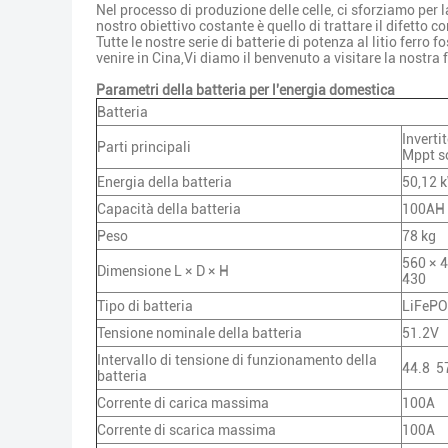
Nel processo di produzione delle celle, ci sforziamo per l
nostro obiettivo costante è quello di trattare il difetto co
Tutte le nostre serie di batterie di potenza al litio ferro 
venire in Cina,Vi diamo il benvenuto a visitare la nostra f
Parametri della batteria per l'energia domestica
Batteria
Inverti
Parti principali
Mppt so
Energia della batteria
50,12 
Capacità della batteria
100AH
Peso
78 kg
560 × 
Dimensione L × D × H
430
Tipo di batteria
LiFeP
Tensione nominale della batteria
51.2V
Intervallo di tensione di funzionamento della
44.8 ️ 
batteria
Corrente di carica massima
100A
Corrente di scarica massima
100A