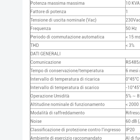
Potenza massima massima
10 KVA
Fattore di potenza
1
Tensione di uscita nominale (Vac)
230Va
Frequenza
50 Hz
Periodo di commutazione automatica
< 15 m
THD
< 3%
DATI GENERALI
Comunicazione
RS485
Tempo di conservazione/temperatura
6 mesi
Intervallo di temperatura di ricarica
0°45°C
Intervallo di temperatura di scarico
-10°45
Operazione Umidità
5% ∼ 
Altitudine nominale di funzionamento
< 2000
Modalità di raffreddamento
Rifresc
Noise
60 dB (
Classificazione di protezione contro l'ingresso
IP20
Ambiente di esercizio raccomandato
Al di fu