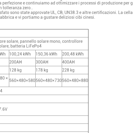
a perfezione e continuiamo ad ottimizzare i processi di produzione per gara
n tolleranza zero..
fosfato sono state approvate UL, CB, UN38.3 e altre certificazioni. La cella 
abbrica e vi portiamo a gustare deliziosi cibi cinesi.
tore solare, pannello solare mono, controllore
lare, batteria LiFePo4
kWh
100,24 kWh
150,36 kWh
200,48 kWh
200AH
300AH
400AH
128 kg
178 kg
228 kg
480 ×
560×480×580
560×480×730
560×480×880
O4
57.6V