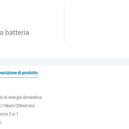
a batteria
scrizione di prodotto
o di energia domestica
/15kwh/20kwh ecc
teria 2 in 1
o