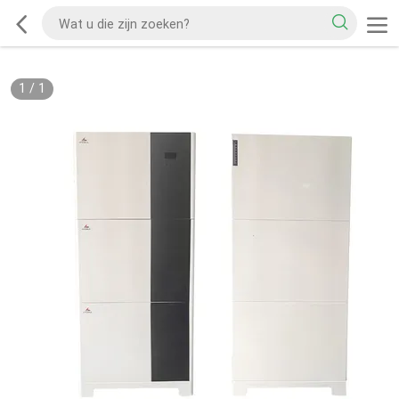
1
/
1