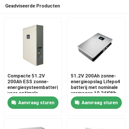
Geadviseerde Producten
Compacte 51.2V
51.2V 200Ah zonne-
200Ah ESS zonne-
energieopslag Lifepo4
energiesysteembatterij
batterij met nominale
Thuis
voor optimale
vermogen 10,24KWh
prestaties
95%DOD
Aanvraag sturen
Aanvraag sturen
Producten
VR-show