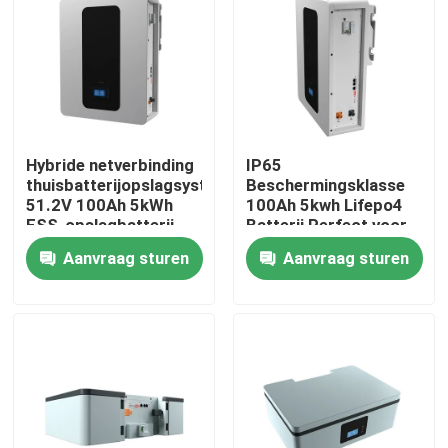
Over ons
Fabrieksreis
Hybride netverbinding
IP65
Kwaliteitscontrole
thuisbatterijopslagsysteem
Beschermingsklasse
51.2V 100Ah 5kWh
100Ah 5kwh Lifepo4
ESS-opslagbatterij
Batterij Perfect voor
energieopslagbatterij
Contacteer ons
Aanvraag sturen
Aanvraag sturen
ESS
nieuws
Alle Gevallen
Lithium Ionenlifepo4 Batterij