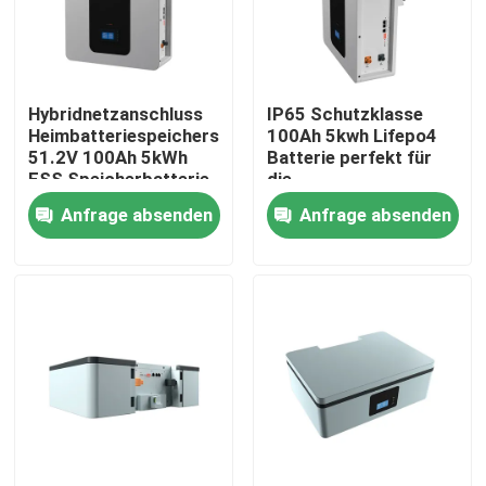
Über uns
Hybridnetzanschluss
IP65 Schutzklasse
Fabrik Tour
Heimbatteriespeichersystem
100Ah 5kwh Lifepo4
51.2V 100Ah 5kWh
Batterie perfekt für
ESS Speicherbatterie
die
Qualitätskontrolle
Energiespeicherung
Anfrage absenden
Anfrage absenden
Batterie ESS
Kontakt
Nachrichten
Alle Fälle
Batterie des Lithium-Ionlifepo4