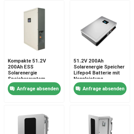
Kompakte 51.2V
51.2V 200Ah
200Ah ESS
Solarenergie Speicher
Solarenergie
Lifepo4 Batterie mit
Speichersystem
Nennleistung
Batterie für optimale
10,24KWh 95%DOD
Anfrage absenden
Anfrage absenden
Leistung
Startseite
Produkte
VR Show