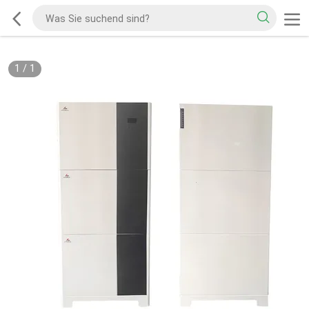
1
/
1