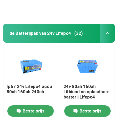
de Batterijpak van 24v Lifepo4
(32)
Thuis
Ip67 24v Lifepo4 accu
24v 80ah 160ah
80ah 160ah 240ah
Lithium Ion oplaadbare
batterij Lifepo4
Producten
Beste prijs
Beste prijs
VR-show