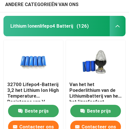
ANDERE CATEGORIEËN VAN ONS
Lithium Ionenlifepo4 Batterij
(126)
32700 Lifepo4-Batterij
Van het het
3,2 het Lithium Ion High
Poederlithium van de
Temperature
Lithiumibatterij van het
Resistance van V
het Ijzerfosfaat
6000mah
LiFePO4 van het het
Beste prijs
Beste prijs
Poederlithium de
Batterij Grondstof
Contacteer ons
Contacteer ons