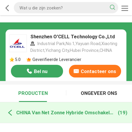
Shenzhen O'CELL Technology Co.,Ltd
Industrial Park,No.1,Yayuan Road,Xiaoting
District,Yichang City,Hubei Province,CHINA
5.0
Geverifieerde Leverancier
Bel nu
Contacteer ons
PRODUCTEN
ONGEVEER ONS
CHINA Van Net Zonne Hybride Omschakelaar
(19)