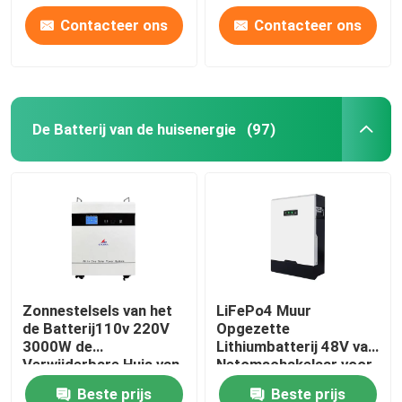
Contacteer ons
Contacteer ons
Over ons
Fabrieksreis
De Batterij van de huisenergie
(97)
Kwaliteitscontrole
Contacteer ons
nieuws
Zonnestelsels van het
LiFePo4 Muur
de Batterij110v 220V
Opgezette
Alle Gevallen
3000W de
Lithiumbatterij 48V van
Verwijderbare Huis van
Netomschakelaar voor
de huisenergie
het Systeem van de
Lithium Ionenlifepo4 Batterij
Beste prijs
Beste prijs
Huis Zonnemacht