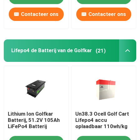
Contacteer ons
Contacteer ons
de batterijpak van 12v LiFePO4
de Batterijpak van 24v Lifepo4
Lifepo4 de Batterij van de Golfkar
(21)
De Batterij van de huisenergie
Lifepo4 de Batterij van de Golfkar
De Batterij van rv LiFePo4
Lithium Ion Golfkar
Un38.3 Ocell Golf Cart
De Cel van het lithiumfosfaat
Batterij, 51.2V 105Ah
Lifepo4 accu
LiFePo4 Batterij
oplaadbaar 110wh/kg
kleine lipobatterij