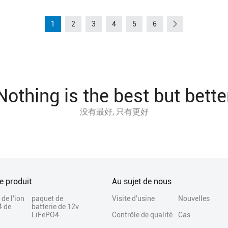
1
2
3
4
5
6
Nothing is the best but bette
没有最好, 只有更好
e produit
Au sujet de nous
 de l'ion
paquet de
Visite d'usine
Nouvelles
4 de
batterie de 12v
LiFePO4
Contrôle de qualité
Cas