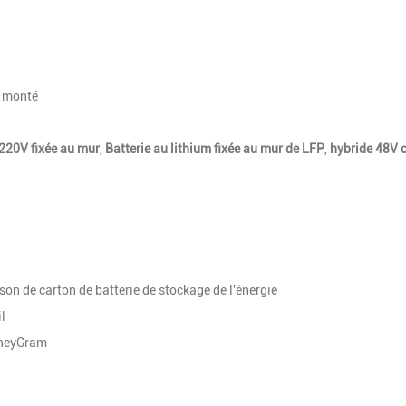
a monté
 220V fixée au mur
,
Batterie au lithium fixée au mur de LFP
,
hybride 48V o
on de carton de batterie de stockage de l'énergie
l
oneyGram