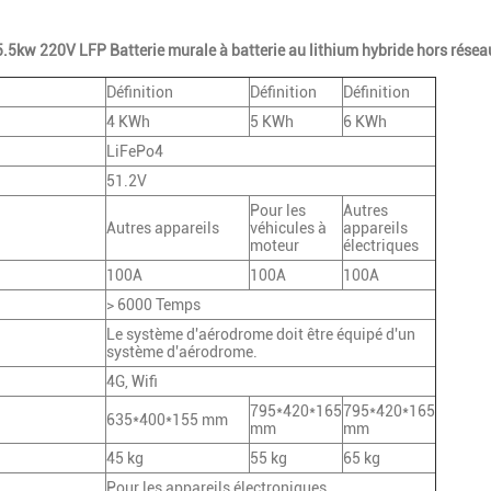
5.5kw 220V LFP Batterie murale à batterie au lithium hybride hors résea
Définition
Définition
Définition
4 KWh
5 KWh
6 KWh
LiFePo4
51.2V
Pour les
Autres
Autres appareils
véhicules à
appareils
moteur
électriques
100A
100A
100A
> 6000 Temps
Le système d'aérodrome doit être équipé d'un
système d'aérodrome.
4G, Wifi
795*420*165
795*420*165
635*400*155 mm
mm
mm
45 kg
55 kg
65 kg
Pour les appareils électroniques