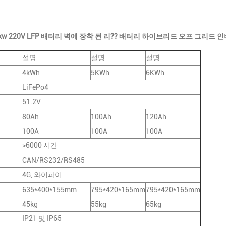
5kw 220V LFP 배터리 벽에 장착 된 리?? 배터리 하이브리드 오프 그리드 
설명
설명
설명
4kWh
5KWh
6KWh
LiFePo4
51.2V
80Ah
100Ah
120Ah
100A
100A
100A
>6000 시간
CAN/RS232/RS485
4G, 와이파이
635*400*155mm
795*420*165mm
795*420*165mm
45kg
55kg
65kg
IP21 및 IP65