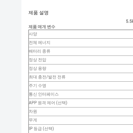
제품 설명
5.
제품 매개 변수
사양
전체 에너지
배터리 종류
정상 전압
정상 용량
최대 충전/발전 전류
주기 수명
통신 인터페이스
APP 원격 제어 (선택)
차원
무게
IP 등급 (선택)