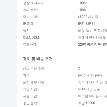
정상 캐패시티:
100ah
최대 전류:
100A
주기 수명:
>6000 사이클
IP 등급:
IP21 &IP 65
설치:
바닥 /wall은 증
OEM/ODM:
저에게 연락하세요
강조하다:
220V 벽은 리튬 
결제 및 배송 조건
최소 주문 수량:
2
가격:
negotiated price
포장 세부 사항:
집의 에너지 저장 
배달 시간:
5-14 작업 일수
지불 조건:
웨스턴 유니온, 머
공급 능력:
주당 10000