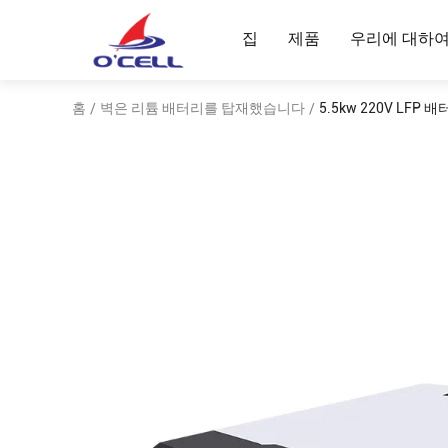
집
제품
우리에 대하
홈
벽은 리튬 배터리를 탑재했습니다
5.5kw 220V LF
/
/