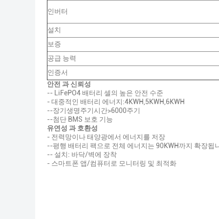
인버터
설치
보증
공급 능력
인증서
안전 과 신뢰성
-- LiFePO4 배터리 셀의 높은 안전 수준
- 대중적인 배터리 에너지:4KWH,5KWH,6KWH
--장기생명주기시간>6000주기
--첨단 BMS 보호 기능
유연성 과 호환성
- 전력망이나 태양광에서 에너지를 저장
--평행 배터리 팩으로 전체 에너지는 90KWH까지 확장됩
-- 설치: 바닥/벽에 장착
- 스마트폰 앱/컴퓨터로 모니터링 및 최적화