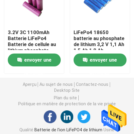
paquet de batterie de 12v LiFePO4
3.2V 3C 1100mAh
LiFePo4 18650
paquet de batterie de 24v Lifepo4
Batterie LiFePo4
batterie au phosphate
Batterie de cellule au
de lithium 3,2 V 1,1 Ah
lithium phosphate
1,5 Ah 1,8 Ah
Batterie à la maison d'énergie
3.2V 1.1AH 1.5AH
envoyer une
envoyer une
1.8AH
Batterie de chariot de golf Lifepo4
demande
demande
Aperçu
Au sujet de nous
Contactez-nous
Desktop Site
Batterie de rv LiFePo4
Plan du site
Politique en matière de protection de la vie privée
Cellule de phosphate de lithium
petite batterie de lipo
Qualité
Batterie de l'ion LiFePO4 de lithium
Usine