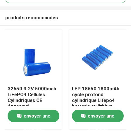
produits recommandés
32650 3.2V 5000mah
LFP 18650 1800mAh
Aperçu
LiFePO4 Cellules
cycle profond
Cylindriques CE
cylindrique Lifepo4
Approuvé
batterie au lithium
Produits
phosphate 18650
envoyer une
envoyer une
1.8Ah 3.2v
demande
demande
VR Show