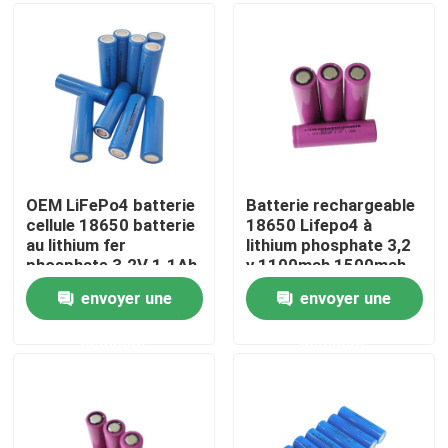
A propos de nous
Visite d'usine
Contrôle de la qualité
OEM LiFePo4 batterie
Batterie rechargeable
cellule 18650 batterie
18650 Lifepo4 à
au lithium fer
lithium phosphate 3,2
Contact
phosphate 3.2V 1.1Ah
v 1100mah 1500mah
1800mah
envoyer une
envoyer une
nouvelles
demande
demande
Tous les cas
Batterie de l'ion LiFePO4 de lithium