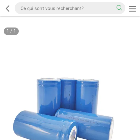
1
/
1