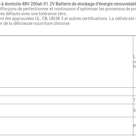
e à domicile 48V 200ah 51.2V Batterie de stockage d'énergie renouvelabl
efforçons de perfectionner et continuons d'optimiser les processus de pr
 les défauts avec une tolérance zéro..
t été approuvées UL, CB, UN38.3 et autres certifications. La cellule est s
er de la délicieuse nourriture chinoise.
L
u
f
1
5
P