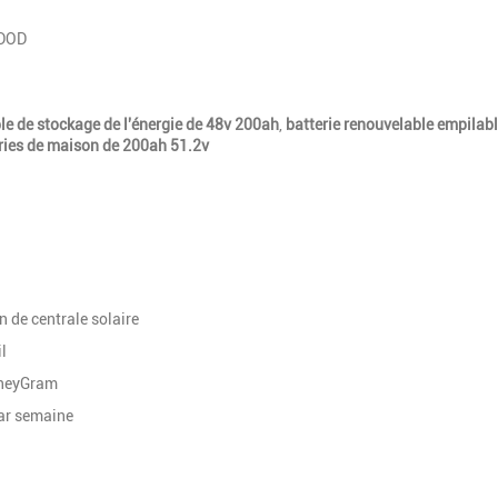
 DOD
le de stockage de l'énergie de 48v 200ah
,
batterie renouvelable empilabl
ries de maison de 200ah 51.2v
 de centrale solaire
l
oneyGram
r semaine