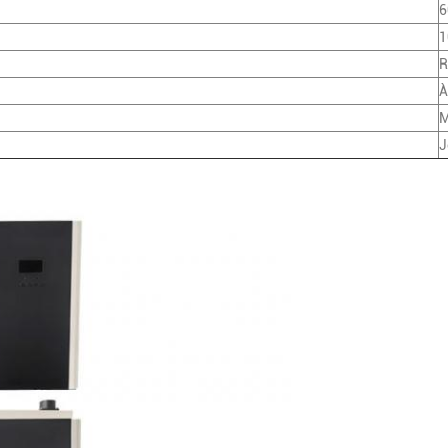
6
1
R
À
M
J