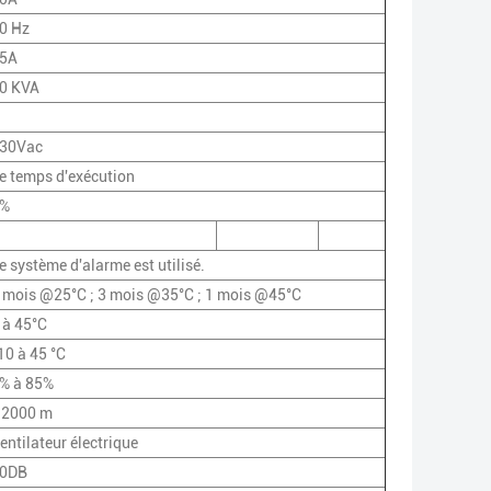
0 Hz
5A
0 KVA
30Vac
e temps d'exécution
%
e système d'alarme est utilisé.
 mois @25°C ; 3 mois @35°C ; 1 mois @45°C
 à 45°C
10 à 45 °C
% à 85%
 2000 m
entilateur électrique
0DB