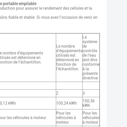
e portable empilable
oduction pour assurer le rendement des cellules et la
ûre, fiable et stable. Si vous avez l'occasion de venir en
Le
système
Le nombre
de
d'équipements
contrôle
e nombre d'équipements
utilisés est
de l'eau
tilisés est déterminé en
déterminé en
doit être
onction de l'échantillon.
fonction de
conforme
l'échantillon.
à la
présente
directive.
2
3
150,36
0,12 kWh
100,24 kWh
kWh
Pour les
Pour les
our les véhicules à moteur
véhicules à
véhicules
moteur
à moteur