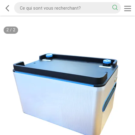
2
/
2