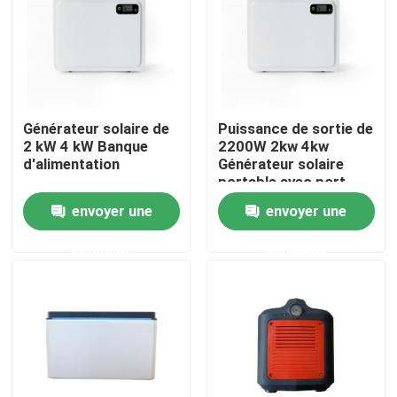
A propos de nous
Visite d'usine
Générateur solaire de
Puissance de sortie de
2 kW 4 kW Banque
2200W 2kw 4kw
Contrôle de la qualité
d'alimentation
Générateur solaire
portable avec port
USB 5V 2A
envoyer une
envoyer une
Contact
demande
demande
nouvelles
Tous les cas
Batterie de l'ion LiFePO4 de lithium