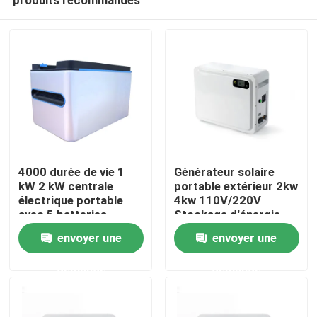
4000 durée de vie 1
Générateur solaire
kW 2 kW centrale
portable extérieur 2kw
électrique portable
4kw 110V/220V
avec 5 batteries
Stockage d'énergie
Aperçu
parallèles maximum
Batterie au lithium
envoyer une
envoyer une
demande
demande
Produits
VR Show