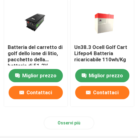
pacchetto della batteria di 48V LiFePO4
batteria al litio fissata al muro
Batteria del carretto di
Un38.3 Ocell Golf Cart
golf dello ione di litio,
Lifepo4 Batteria
Fuori dall'invertitore ibrido solare di griglia
pacchetto della
ricaricabile 110wh/Kg
batteria di 51.2V
105Ah LiFePo4
Centrale elettrica portatile
Miglior prezzo
Miglior prezzo
Contattaci
Contattaci
Osservi più