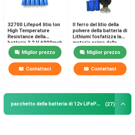
32700 Lifepo4 litio Ion
Il ferro del litio della
High Temperature
polvere della batteria di
Resistance della
Lithiumi fosfatizza la
batteria 3,2 V 6000mah
materia prima della
batteria al litio della
Miglior prezzo
Miglior prezzo
polvere LiFePO4
Contattaci
Contattaci
pacchetto della batteria di 12v LiFePO4
(27)