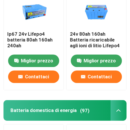
Chi siamo
Ip67 24v Lifepo4
24v 80ah 160ah
Fatory Tour
batteria 80ah 160ah
Batteria ricaricabile
240ah
agli ioni di litio Lifepo4
Controllo di qualità
Miglior prezzo
Miglior prezzo
Contattaci
Contattaci
Contattaci
notizie
Tutti i casi
Batteria domestica di energia
(97)
Batteria dello ione LiFePO4 del litio