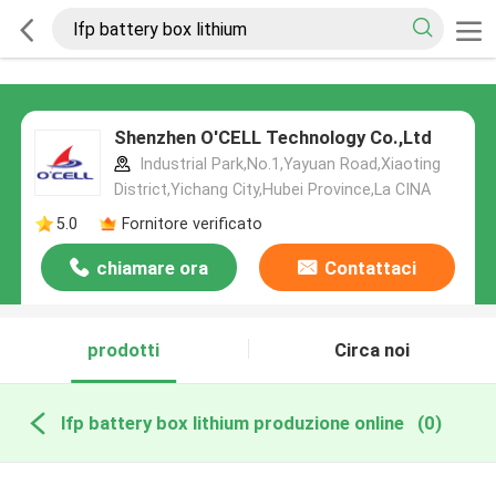
Shenzhen O'CELL Technology Co.,Ltd
Industrial Park,No.1,Yayuan Road,Xiaoting
District,Yichang City,Hubei Province,La CINA
5.0
Fornitore verificato
chiamare ora
Contattaci
prodotti
Circa noi
lfp battery box lithium produzione online
(0)