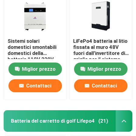
pacchetto della batteria di 12v LiFePO4
pacchetto della batteria di 24v Lifepo4
Sistemi solari
LiFePo4 batteria al litio
domestici smontabili
fissata al muro 48V
domestici della
fuori dall'invertitore di
Batteria domestica di energia
batteria 110V 220V
griglia per il sistema
3000W di energia
domestico di energia
Miglior prezzo
Miglior prezzo
solare
Batteria del carretto di golf Lifepo4
Contattaci
Contattaci
Batteria di rv LiFePo4
Cellula del fosfato del litio
Batteria del carretto di golf Lifepo4
(21)
piccola batteria di lipo