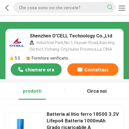
Shenzhen O'CELL Technology Co.,Ltd
Industrial Park,No.1,Yayuan Road,Xiaoting
District,Yichang City,Hubei Province,La CINA
5.0
Fornitore verificato
chiamare ora
Contattaci
prodotti
Circa noi
Batteria al litio ferro 18500 3.2V
Lifepo4 Batteria 1000mAh
Grado ricaricabile A