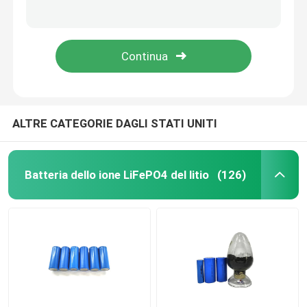
immagazzinamento dell'energia di Ion Battery For Home Solar del litio di 48V 51.2V 50Ah 2.5kwh 3kwh LifePO4
Stoccaggio domestico accatastabile della batteria, sistema di immagazzinamento dell'energia della casa di 100Ah 200Ah 300Ah
pacchetto della batteria di 12v LiFePO4
LiFePo4 litio Ion Energy Storage Battery 100Ah 200Ah 10Kwh 20Kwh 30Kwh 50Kwh
pila secondaria a energia solare di 5Kwh 10Kwh 15kwh 100ah 200Ah per la casa
pacchetto della batteria di 24v Lifepo4
Batteria domestica di energia
ALTRE CATEGORIE DAGLI STATI UNITI
Batteria del carretto di golf Lifepo4
Batteria dello ione LiFePO4 del litio
(126)
Batteria di rv LiFePo4
Cellula del fosfato del litio
piccola batteria di lipo