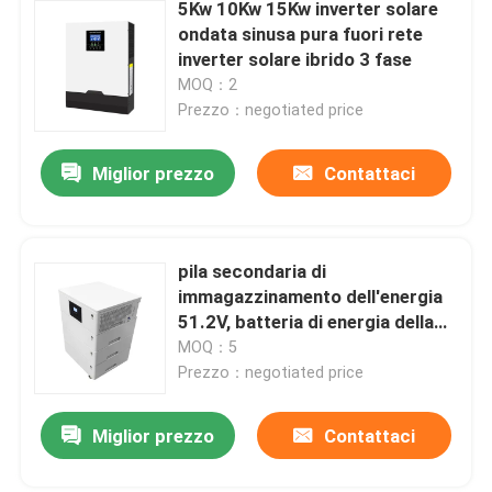
5Kw 10Kw 15Kw inverter solare
ondata sinusa pura fuori rete
inverter solare ibrido 3 fase
MOQ：2
Prezzo：negotiated price
Miglior prezzo
Contattaci
pila secondaria di
immagazzinamento dell'energia
51.2V, batteria di energia della
casa di 100Ah 200Ah 300Ah
MOQ：5
400Ah
Prezzo：negotiated price
Miglior prezzo
Contattaci