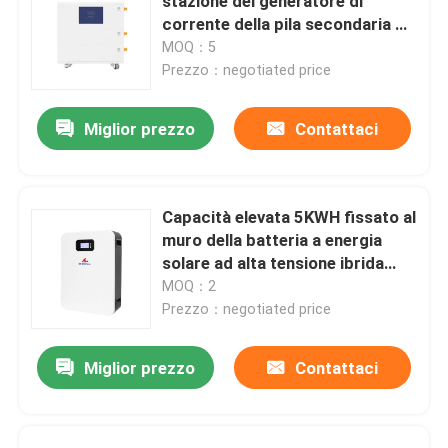
stazione del generatore di
corrente della pila secondaria di
immagazzinamento dell'energia
MOQ：5
della casa di 3kwh 5kwh 10kwh
Prezzo：negotiated price
15kwh
Miglior prezzo
Contattaci
Capacità elevata 5KWH fissato al
muro della batteria a energia
solare ad alta tensione ibrida
dell'invertitore
MOQ：2
Prezzo：negotiated price
Miglior prezzo
Contattaci