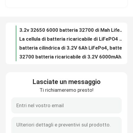
La cellula di batteria ricaricabile di LiFePO4 32700 3.2V 6000mAh UN38.3 ha approvato
batteria cilindrica di 3.2V 6Ah LiFePo4, batteria LiFePO4 di MSDS 32700
Chi siamo
32700 batteria ricaricabile di 3.2V 6000mAh LiFePO4 per luce solare
LIFePO4 litio cilindrico Ion Battery 32650 32700 3.2V 6Ah
Fatory Tour
Litio originale Ion Battery Cell, batteria del litio 18650 di 3.2V 1100mAh
stoccaggio solare 10kWh di potere di 48V 200Ah di energia fotovoltaica portatile della parete
Controllo di qualità
Il litio Ion Battery 100Ah 200Ah di Ess Lifepo4 48v ha impilato tutti in un ibrido del sistema
La pila secondaria di immagazzinamento dell'energia di ESS 51.2V LiFePo4 100Ah 200Ah ha impilato tutti in un sistema
Contattaci
Alta tensione della parete di potenza della batteria del sistema di immagazzinamento dell'energia per USO domestico commerciale ESS
Lasciate un messaggio
Sistemi di immagazzinamento dell'energia di energia solare Lifepo4 del pacchetto 51.2V 100Ah 200Ah della batteria di ESS LFP
Ti richiameremo presto!
notizie
Litio ad alta tensione Ion Batteries 100Ah 200Ah 300Ah 400Ah di 5Kwh 10Kwh con Bms
L'alta tensione ha impilato la pila secondaria a energia solare domestica 100Ah 200Ah 300Ah 400Ah
Pila secondaria di immagazzinamento dell'energia della casa del litio 48V 200Ah LifePO4 10kwh 20kwh 30kwh 50kwh
Tutti i casi
Batteria al litio a energia solare 48v della parete di potere di Akku 100ah 200ah 5kwh 10kwh Lifepo4
Parete 10kwh 15kwh 20kwh 30kwh di potere di immagazzinamento dell'energia ESS 48v 100ah 200ah 300ah Lifepo4
Batteria dello ione LiFePO4 del litio