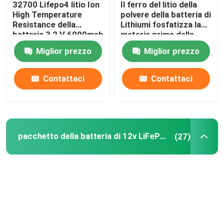
32700 Lifepo4 litio Ion
Il ferro del litio della
High Temperature
polvere della batteria di
pacchetto della batteria di 48V LiFePO4
Resistance della
Lithiumi fosfatizza la
batteria 3,2 V 6000mah
materia prima della
batteria al litio della
Miglior prezzo
Miglior prezzo
polvere LiFePO4
batteria al litio fissata al muro
Contattaci
Contattaci
Fuori dall'invertitore ibrido solare di griglia
Centrale elettrica portatile
pacchetto della batteria di 12v LiFePO4
(27)