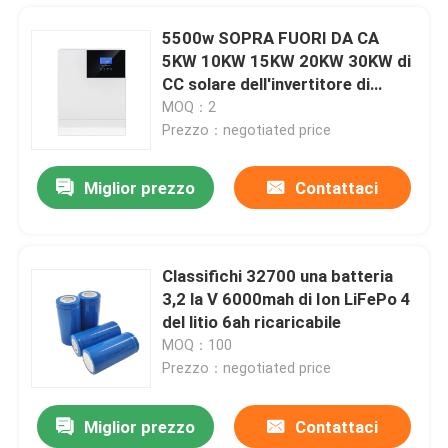
5500w SOPRA FUORI DA CA
5KW 10KW 15KW 20KW 30KW di
CC solare dell'invertitore di
griglia
MOQ：2
Prezzo：negotiated price
Miglior prezzo
Contattaci
Classifichi 32700 una batteria
3,2 la V 6000mah di Ion LiFePo 4
Casa
del litio 6ah ricaricabile
MOQ：100
Prezzo：negotiated price
Prodotti
Miglior prezzo
Contattaci
3.2v 32650 6000 batteria 32700 di Mah Lifepo 4 per iluminazione pubblica solare
Mostra VR