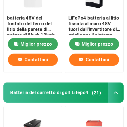
batteria 48V del
LiFePo4 batteria al litio
fosfato del ferro del
fissata al muro 48V
litio della parete di
fuori dall'invertitore di
potere di 5kwh 10kwh
griglia per il sistema
per la centrale elettrica
domestico di energia
Miglior prezzo
Miglior prezzo
domestica
solare
Contattaci
Contattaci
Batteria del carretto di golf Lifepo4
(21)