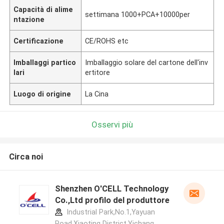
Capacità di alime
settimana 1000+PCA+10000per
ntazione
Certificazione
CE/ROHS etc
Imballaggi partico
Imballaggio solare del cartone dell'inv
lari
ertitore
Luogo di origine
La Cina
Osservi più
Circa noi
Shenzhen O'CELL Technology
Co.,Ltd profilo del produttore
Industrial Park,No.1,Yayuan
Road,Xiaoting District,Yichang