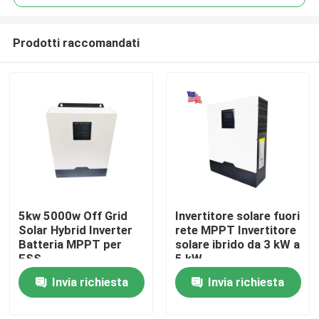
Prodotti raccomandati
5kw 5000w Off Grid
Invertitore solare fuori
Casa
Solar Hybrid Inverter
rete MPPT Invertitore
Batteria MPPT per
solare ibrido da 3 kW a
ESS
5 kW
Prodotti
Invia richiesta
Invia richiesta
Mostra VR