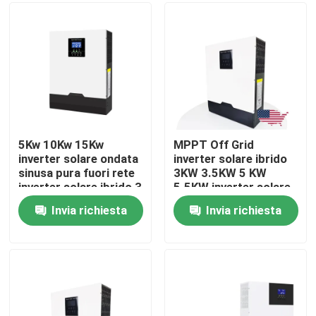
Chi siamo
Fatory Tour
Controllo di qualità
5Kw 10Kw 15Kw
MPPT Off Grid
inverter solare ondata
inverter solare ibrido
sinusa pura fuori rete
3KW 3.5KW 5 KW
Contattaci
inverter solare ibrido 3
5.5KW inverter solare
fase
Invia richiesta
Invia richiesta
notizie
Tutti i casi
Batteria dello ione LiFePO4 del litio