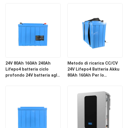
profondo
24V 80Ah 160Ah 240Ah
Metodo di ricarica CC/CV
Lifepo4 batteria ciclo
24V Lifepo4 Batteria Akku
profondo 24V batteria agli
80Ah 160Ah Per lo
ioni di litio con Bms
stoccaggio dell'energia
solare