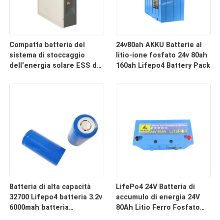
Compatta batteria del
24v80ah AKKU Batterie al
sistema di stoccaggio
litio-ione fosfato 24v 80ah
dell'energia solare ESS da
160ah Lifepo4 Battery Pack
51.2V 200Ah per
prestazioni ottimali
Batteria di alta capacità
LifePo4 24V Batteria di
32700 Lifepo4 batteria 3.2v
accumulo di energia 24V
6000mah batteria
80Ah Litio Ferro Fosfato
ricaricabile per ciclo
LifePo4 Batteria con BMS