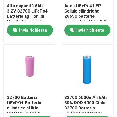
Alta capacità 6Ah
Accu LiFePo4 LFP
3.2V 32700 LiFePo4
Cellule cilindriche
Chi siamo
Batteria agli ioni di
26650 batterie
litio Cicli profondi
ricaricabili al litio 3.2v
6000mAh
2500mah 2800mah
Invia richiesta
Invia richiesta
Fatory Tour
3400mah
Controllo di qualità
Contattaci
notizie
32700 Batteria
32700 6000mAh 6Ah
Tutti i casi
LiFePO4 Batteria
80% DOD 4000 Ciclo
cilindrica al litio
32700 Batteria
fosfato LiFePO4
LiFePo4 agli ioni di
Batteria dello ione LiFePO4 del litio