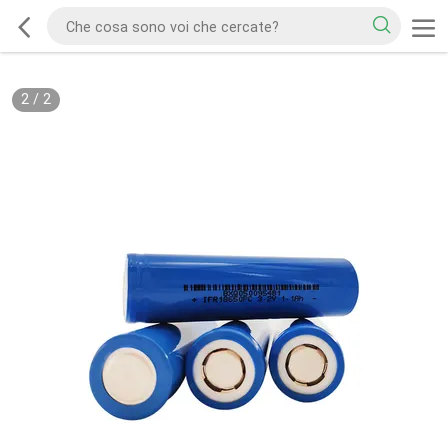
2
/
2