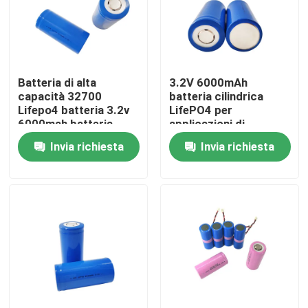
Batteria di alta
3.2V 6000mAh
capacità 32700
batteria cilindrica
Lifepo4 batteria 3.2v
LifePO4 per
6000mah batteria
applicazioni di
ricaricabile per ciclo
stoccaggio
Invia richiesta
Invia richiesta
profondo
dell'energia
Casa
Prodotti
Mostra VR