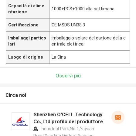
Capacità di alime
1000+PCS+1000 alla settimana
ntazione
Certificazione
CE MSDS UN38.3
Imballaggi partico
imballaggio solare del cartone della c
lari
entrale elettrica
Luogo di origine
La Cina
Osservi più
Circa noi
Shenzhen O'CELL Technology
Co.,Ltd profilo del produttore
Industrial Park,No.1,Yayuan
Road,Xiaoting District,Yichang