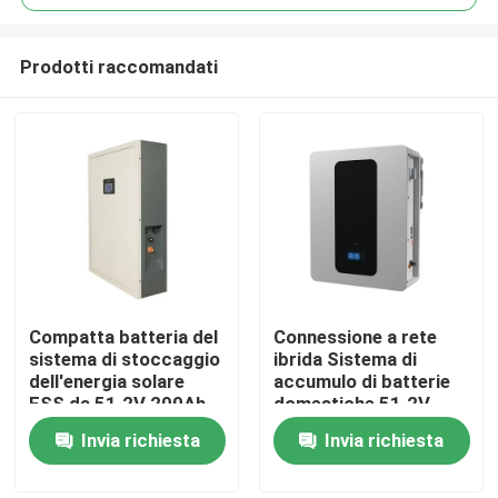
Prodotti raccomandati
Compatta batteria del
Connessione a rete
Casa
sistema di stoccaggio
ibrida Sistema di
dell'energia solare
accumulo di batterie
ESS da 51.2V 200Ah
domestiche 51.2V
Prodotti
per prestazioni
100Ah 5kWh Batteria
Invia richiesta
Invia richiesta
ottimali
di accumulo ESS
Mostra VR