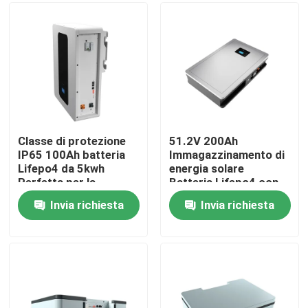
Chi siamo
Fatory Tour
Controllo di qualità
Classe di protezione
51.2V 200Ah
IP65 100Ah batteria
Immagazzinamento di
Lifepo4 da 5kwh
energia solare
Contattaci
Perfetta per la
Batteria Lifepo4 con
conservazione
potenza nominale
Invia richiesta
Invia richiesta
dell'energia batteria
10.24KWh 95%DOD
notizie
ESS
Tutti i casi
Batteria dello ione LiFePO4 del litio