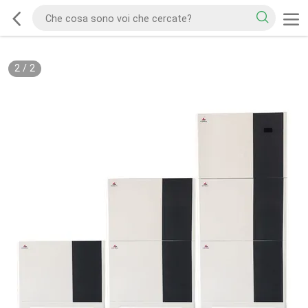
2
/
2