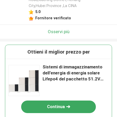
City,Hubei Province ,La CINA
5.0
Fornitore verificato
Osservi più
Ottieni il miglior prezzo per
Sistemi di immagazzinamento
dell'energia di energia solare
Lifepo4 del pacchetto 51.2V
100Ah 200Ah della batteria di
ESS LFP
Continua