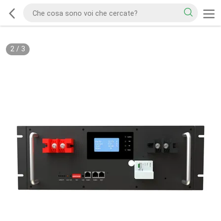
2
/
3