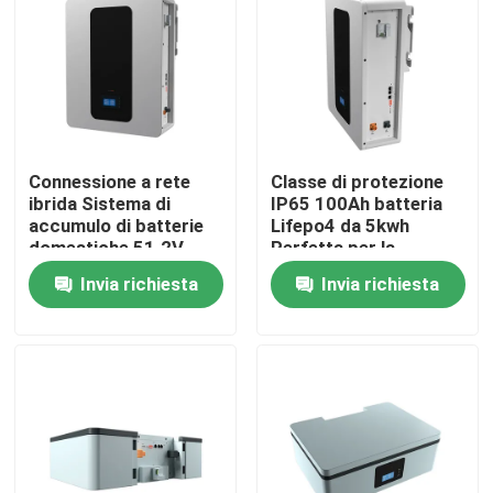
Chi siamo
Fatory Tour
Connessione a rete
Classe di protezione
Controllo di qualità
ibrida Sistema di
IP65 100Ah batteria
accumulo di batterie
Lifepo4 da 5kwh
domestiche 51.2V
Perfetta per la
100Ah 5kWh Batteria
conservazione
Contattaci
Invia richiesta
Invia richiesta
di accumulo ESS
dell'energia batteria
ESS
notizie
Tutti i casi
Batteria dello ione LiFePO4 del litio