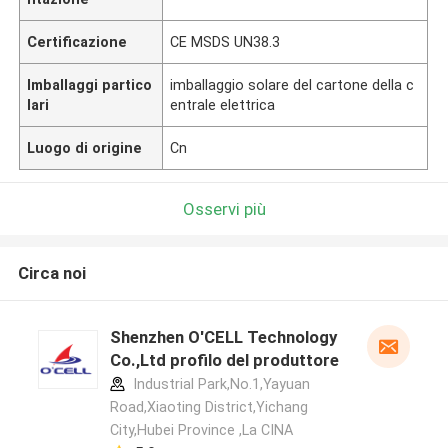
Certificazione
CE MSDS UN38.3
Imballaggi partico
imballaggio solare del cartone della c
lari
entrale elettrica
Luogo di origine
Cn
Osservi più
Circa noi
Shenzhen O'CELL Technology
Co.,Ltd profilo del produttore
Industrial Park,No.1,Yayuan
Road,Xiaoting District,Yichang
City,Hubei Province ,La CINA