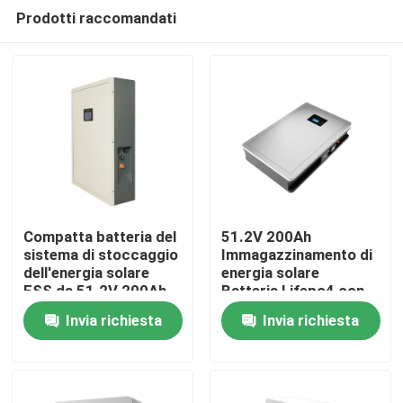
Prodotti raccomandati
Compatta batteria del
51.2V 200Ah
sistema di stoccaggio
Immagazzinamento di
dell'energia solare
energia solare
Casa
ESS da 51.2V 200Ah
Batteria Lifepo4 con
per prestazioni
potenza nominale
Invia richiesta
Invia richiesta
ottimali
10.24KWh 95%DOD
Prodotti
Mostra VR