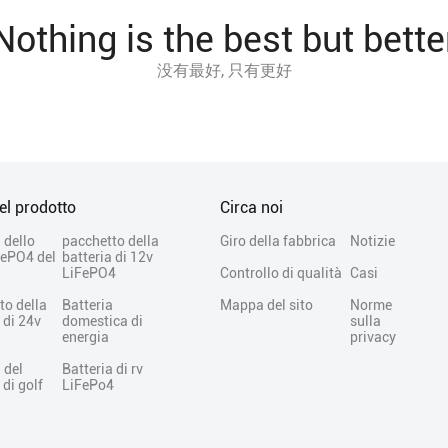
Nothing is the best but bette
没有最好, 只有更好
el prodotto
Circa noi
 dello
pacchetto della
Giro della fabbrica
Notizie
FePO4 del
batteria di 12v
LiFePO4
Controllo di qualità
Casi
to della
Batteria
Mappa del sito
Norme
 di 24v
domestica di
sulla
energia
privacy
 del
Batteria di rv
 di golf
LiFePo4