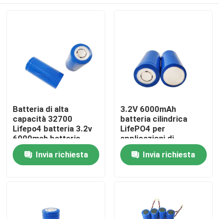
Batteria di alta
3.2V 6000mAh
capacità 32700
batteria cilindrica
Lifepo4 batteria 3.2v
LifePO4 per
6000mah batteria
applicazioni di
ricaricabile per ciclo
stoccaggio
Casa
Invia richiesta
Invia richiesta
profondo
dell'energia
Prodotti
Mostra VR