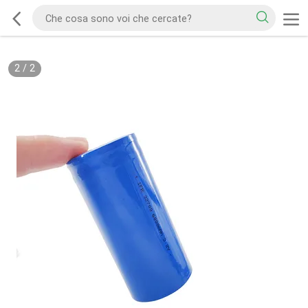
2
/
2