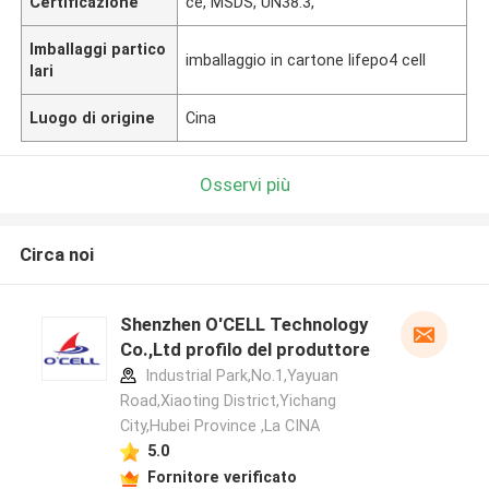
Certificazione
ce, MSDS, UN38.3,
Imballaggi partico
imballaggio in cartone lifepo4 cell
lari
Luogo di origine
Cina
Osservi più
Circa noi
Shenzhen O'CELL Technology
Co.,Ltd profilo del produttore
Industrial Park,No.1,Yayuan
Road,Xiaoting District,Yichang
City,Hubei Province ,La CINA
5.0
Fornitore verificato