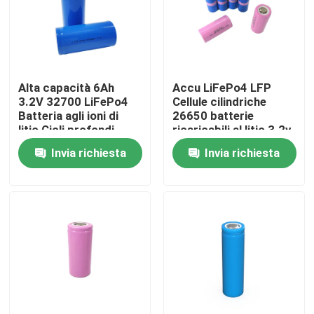
Chi siamo
Fatory Tour
Alta capacità 6Ah
Accu LiFePo4 LFP
3.2V 32700 LiFePo4
Cellule cilindriche
Batteria agli ioni di
26650 batterie
Controllo di qualità
litio Cicli profondi
ricaricabili al litio 3.2v
6000mAh
2500mah 2800mah
Invia richiesta
Invia richiesta
3400mah
Contattaci
notizie
Tutti i casi
Batteria dello ione LiFePO4 del litio