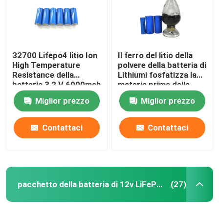
32700 Lifepo4 litio Ion
Il ferro del litio della
High Temperature
polvere della batteria di
Resistance della
Lithiumi fosfatizza la
batteria 3,2 V 6000mah
materia prima della
batteria al litio della
Miglior prezzo
Miglior prezzo
polvere LiFePO4
Contattaci
Contattaci
Casa
pacchetto della batteria di 12v LiFePO4
(27)
Prodotti
Mostra VR