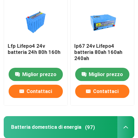
pacchetto della batteria di 12v LiFePO4
pacchetto della batteria di 24v Lifepo4
Lfp Lifepo4 24v
Ip67 24v Lifepo4
batteria 24h 80h 160h
batteria 80ah 160ah
Batteria domestica di energia
240ah
Miglior prezzo
Miglior prezzo
Batteria del carretto di golf Lifepo4
Contattaci
Contattaci
Batteria di rv LiFePo4
Cellula del fosfato del litio
Batteria domestica di energia
(97)
piccola batteria di lipo