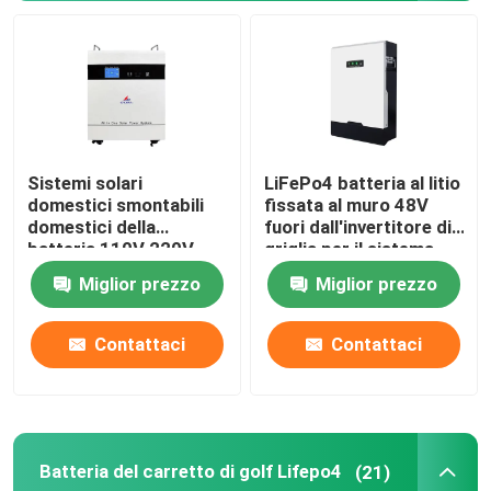
pacchetto della batteria di 48V LiFePO4
batteria al litio fissata al muro
Sistemi solari
LiFePo4 batteria al litio
Fuori dall'invertitore ibrido solare di griglia
domestici smontabili
fissata al muro 48V
domestici della
fuori dall'invertitore di
batteria 110V 220V
griglia per il sistema
Centrale elettrica portatile
3000W di energia
domestico di energia
Miglior prezzo
Miglior prezzo
solare
Contattaci
Contattaci
Batteria del carretto di golf Lifepo4
(21)