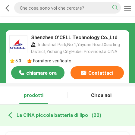
Shenzhen O'CELL Technology Co.,Ltd
Industrial Park,No.1,Yayuan Road,Xiaoting
District,Yichang City,Hubei Province,La CINA
5.0
Fornitore verificato
chiamare ora
Contattaci
prodotti
Circa noi
La CINA piccola batteria di lipo
(22)