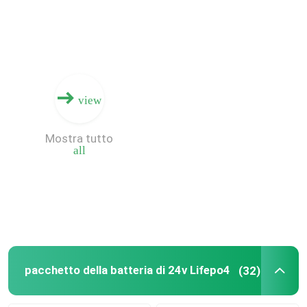
Chi siamo
Fatory Tour
view
Controllo di qualità
Mostra tutto
all
Contattaci
notizie
Tutti i casi
pacchetto della batteria di 24v Lifepo4
(32)
Batteria dello ione LiFePO4 del litio