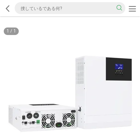
1
/
1