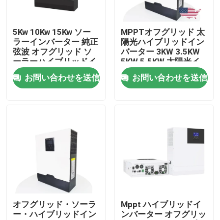
企業情報
5Kw 10Kw 15Kw ソー
MPPTオフグリッド 太
ラーインバーター 純正
陽光ハイブリッドイン
弦波 オフグリッド ソ
バーター 3KW 3.5KW
会社案内
ーラーハイブリッドイ
5KW 5.5KW 太陽光イ
ンバーター 3相
ンバーター
お問い合わせを送信
お問い合わせを送信
品質管理
お問い合わせ
ニュース
すべての場合
オフグリッド・ソーラ
Mppt ハイブリッドイ
ー・ハイブリッドイン
ンバーター オフグリッ
リチウム イオンライフポ4電池