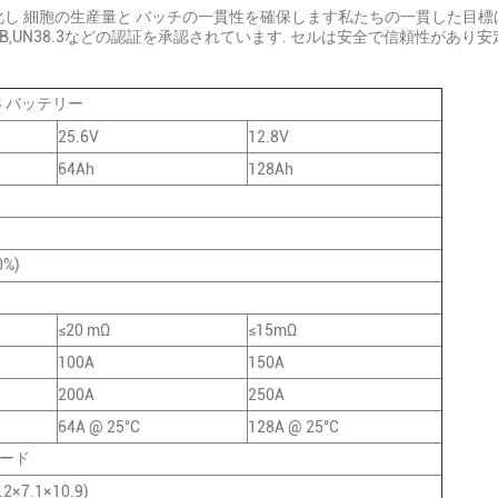
化し 細胞の生産量と バッチの一貫性を確保します私たちの一貫した目標は
B,UN38.3などの認証を承認されています. セルは安全で信頼性があり
o4 バッテリー
25.6V
12.8V
64Ah
128Ah
%)
≤20 mΩ
≤15mΩ
100A
150A
200A
250A
64A @ 25°C
128A @ 25°C
モード
2×7.1×10.9)