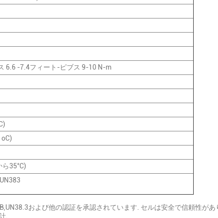
 6.6 -7.4フィート-ピブス 9-10 N-m
C)
 oC)
から35°C)
,UN383
B,UN38.3および他の認証を承認されています. セルは安全で信頼性が
計.