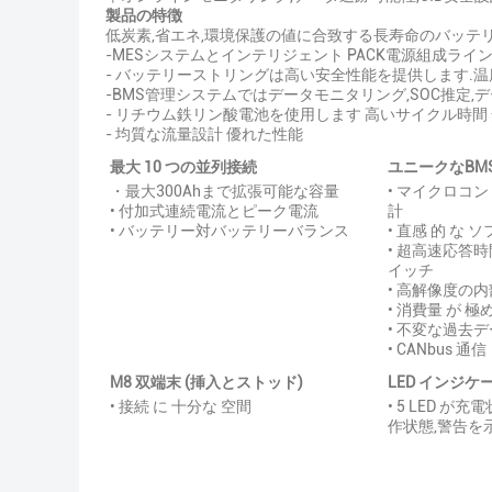
製品の特徴
低炭素,省エネ,環境保護の値に合致する長寿命のバッテ
-MESシステムとインテリジェント PACK電源組成ライ
- バッテリーストリングは高い安全性能を提供します.
-BMS管理システムではデータモニタリング,SOC推定,
- リチウム鉄リン酸電池を使用します 高いサイクル時間
- 均質な流量設計 優れた性能
最大 10 つの並列接続
ユニークなBM
・最大300Ahまで拡張可能な容量
• マイクロコ
• 付加式連続電流とピーク電流
計
• バッテリー対バッテリーバランス
• 直感 的 な 
• 超高速応答
イッチ
• 高解像度の
• 消費量 が 極
• 不変な過去
• CANbus 通信
M8 双端末 (挿入とストッド)
LED インジケ
• 接続 に 十分な 空間
• 5 LED が充
作状態,警告を