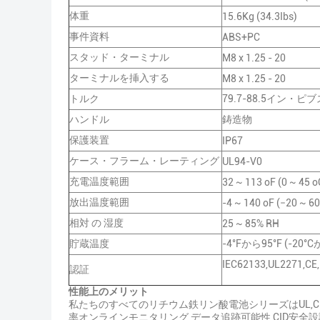
体重
15.6Kg (34.3Ibs)
事件資料
ABS+PC
スタッド・ターミナル
M8 x 1.25 - 20
ターミナルを挿入する
M8 x 1.25 - 20
トルク
79.7-88.5イン・ピブス
ハンドル
鋳造物
保護装置
IP67
ケース・フラーム・レーティング
UL94-V0
充電温度範囲
32 ~ 113 oF (0 ~ 45 o
放出温度範囲
-4 ~ 140 oF (−20 ~ 60
相対 の 湿度
25 ~ 85% RH
貯蔵温度
-4°Fから95°F (-20°C
IEC62133,UL2271,CE
認証
性能上のメリット
私たちのすべてのリチウム鉄リン酸電池シリーズはUL,C
率オンラインモニタリング,データ追跡可能性,CID安全設