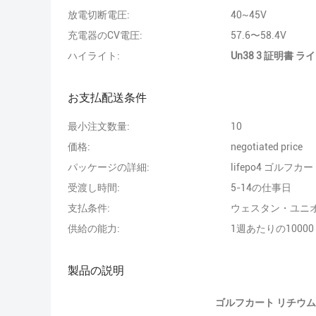
放電切断電圧:
40~45V
充電器のCV電圧:
57.6〜58.4V
ハイライト:
Un38 3 証明書
お支払配送条件
最小注文数量:
10
価格:
negotiated price
パッケージの詳細:
lifepo4 ゴルフ
受渡し時間:
5-14の仕事日
支払条件:
ウェスタン・ユニオン
供給の能力:
1週あたりの10000
製品の説明
ゴルフカート リチウム鉄電池