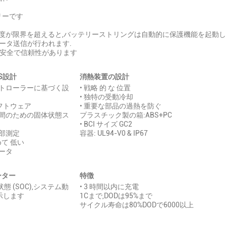
リーです
ン
温度が限界を超えると,バッテリーストリングは自動的に保護機能を起動し
データ送信が行われます.
 安全で信頼性があります
S設計
消熱装置の設計
ントローラーに基づく設
• 戦略 的 な 位置
• 独特の受動冷却
ソフトウェア
• 重要な部品の過熱を防ぐ
時間のための固体状態ス
プラスチック製の箱:ABS+PC
• BCI サイズ GC2
内部測定
容器: UL94-V0 & IP67
めて 低い
データ
ーター
特徴
電状態 (SOC),システム動
• 3 時間以内に充電
示します
1Cまで,DODは95%まで
サイクル寿命は80%DODで6000以上