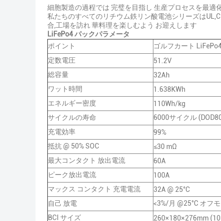
細胞製造の過程では 完璧を目指し 生産プロセスを最適
私たちのすべてのリチウム鉄リン酸電池シリーズはUL,C
合,工場を訪れ 華料理を楽しむよう お迎えします
LiFePo4 パックパラメータ
ポイント
ゴルフカート LiFeP
定数電圧
51.2V
総容量
32Ah
ワット時間
1.638KWh
エネルギー密度
110Wh/kg
サイクルの寿命
6000サイクル (DOD80
充電効率
99%
抵抗 @ 50% SOC
≤30 mΩ
最大コンタクト 放出電流
60A
ピーク放出電流
100A
マックス コンタクト 充電電流
32A @ 25°C
自己 放電
<3%/月 @25°C オフ
BCI サイズ
260×180×276mm (10.