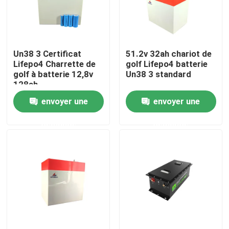
A propos de nous
Un38 3 Certificat
51.2v 32ah chariot de
Visite d'usine
Lifepo4 Charrette de
golf Lifepo4 batterie
golf à batterie 12,8v
Un38 3 standard
128ah
Contrôle de la qualité
envoyer une
envoyer une
demande
demande
Contact
nouvelles
Tous les cas
Batterie de l'ion LiFePO4 de lithium