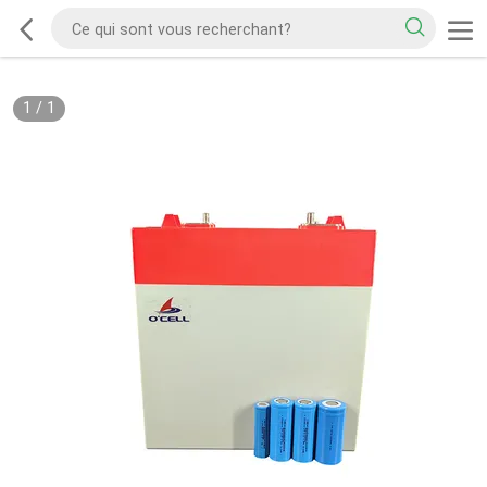
1
/
1