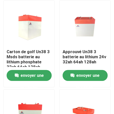
Carton de golf Un38 3
Approuvé Un38 3
Msds batterie au
batterie au lithium 24v
lithium phosphate
32ah 64ah 128ah
32ah 64ah 128ah
envoyer une
envoyer une
Aperçu
demande
demande
Produits
VR Show