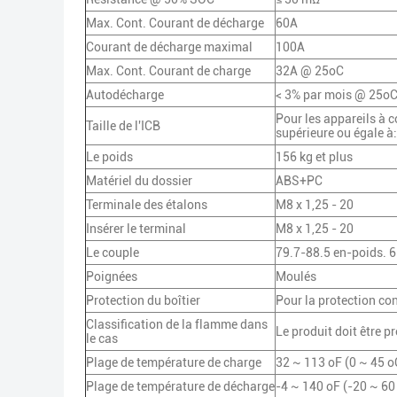
Max. Cont. Courant de décharge
60A
Courant de décharge maximal
100A
Max. Cont. Courant de charge
32A @ 25oC
Autodécharge
< 3% par mois @ 25oC
Pour les appareils à 
Taille de l'ICB
supérieure ou égale à:
Le poids
156 kg et plus
Matériel du dossier
ABS+PC
Terminale des étalons
M8 x 1,25 - 20
Insérer le terminal
M8 x 1,25 - 20
Le couple
79.7-88.5 en-poids. 6
Poignées
Moulés
Protection du boîtier
Pour la protection con
Classification de la flamme dans
Le produit doit être p
le cas
Plage de température de charge
32 ~ 113 oF (0 ~ 45 o
Plage de température de décharge
-4 ~ 140 oF (-20 ~ 60