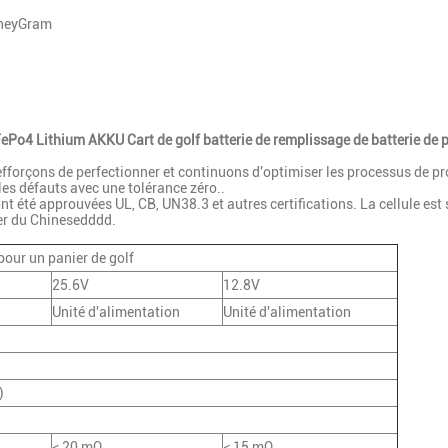
oneyGram
o4 Lithium AKKU Cart de golf batterie de remplissage de batterie de p
efforçons de perfectionner et continuons d'optimiser les processus de pr
 les défauts avec une tolérance zéro..
t été approuvées UL, CB, UN38.3 et autres certifications. La cellule est s
ter du Chinesedddd.
pour un panier de golf
25.6V
12.8V
Unité d'alimentation
Unité d'alimentation
)
≤ 20 mΩ
≤ 15 mΩ