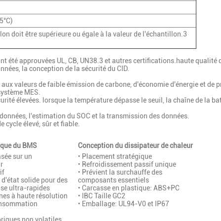
35°C)
lon doit être supérieure ou égale à la valeur de l'échantillon.3
nt été approuvées UL, CB, UN38.3 et autres certifications.haute qualité d
onnées, la conception de la sécurité du CID.
 aux valeurs de faible émission de carbone, d'économie d'énergie et de p
 système MES.
curité élevées. lorsque la température dépasse le seuil, la chaîne de la 
 données, l'estimation du SOC et la transmission des données.
 cycle élevé, sûr et fiable.
ique du BMS
Conception du dissipateur de chaleur
asée sur un
• Placement stratégique
r
• Refroidissement passif unique
if
• Prévient la surchauffe des
d'état solide pour des
composants essentiels
se ultra-rapides
• Carcasse en plastique: ABS+PC
nes à haute résolution
• IBC Taille GC2
consommation
• Emballage: UL94-V0 et IP67
riques non volatiles