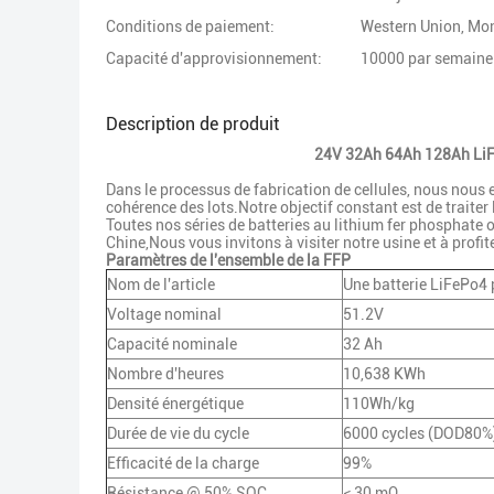
Conditions de paiement:
Western Union, M
Capacité d'approvisionnement:
10000 par semaine
Description de produit
24V 32Ah 64Ah 128Ah LiFeP
Dans le processus de fabrication de cellules, nous nous 
cohérence des lots.Notre objectif constant est de traiter
Toutes nos séries de batteries au lithium fer phosphate on
Chine,Nous vous invitons à visiter notre usine et à profi
Paramètres de l'ensemble de la FFP
Nom de l'article
Une batterie LiFePo4 
Voltage nominal
51.2V
Capacité nominale
32 Ah
Nombre d'heures
10,638 KWh
Densité énergétique
110Wh/kg
Durée de vie du cycle
6000 cycles (DOD80%
Efficacité de la charge
99%
Résistance @ 50% SOC
≤ 30 mΩ