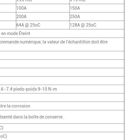
100A
150A
200A
250A
64A @ 25oC
128A @ 25oC
 en mode Éteint
commande numérique, la valeur de l'échantillon doit être
.6 -7.4 pieds-poids 9-10 N-m
tre la corrosion
résenté dans la boîte de conserve.
C)
 oC)