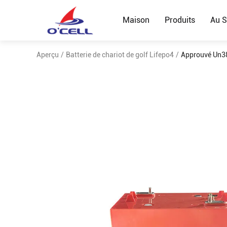
Maison
Produits
Au S
Aperçu
/
Batterie de chariot de golf Lifepo4
/
Approuvé Un38