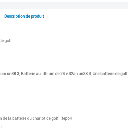
Description de produit
de golf
hium un38 3
,
Batterie au lithium de 24 v 32ah un38 3
,
Une batterie de go
 de la batterie du chariot de golf lifepo4
l