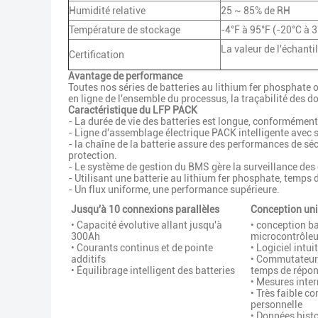
Humidité relative
25 ~ 85% de RH
Température de stockage
-4°F à 95°F (-20°C à 
La valeur de l'échantil
Certification
Avantage de performance
Toutes nos séries de batteries au lithium fer phosphate o
en ligne de l'ensemble du processus, la traçabilité des d
Caractéristique du LFP PACK
- La durée de vie des batteries est longue, conformément
- Ligne d'assemblage électrique PACK intelligente avec
- la chaîne de la batterie assure des performances de sé
protection.
- Le système de gestion du BMS gère la surveillance des
- Utilisant une batterie au lithium fer phosphate, temps de
- Un flux uniforme, une performance supérieure.
Jusqu'à 10 connexions parallèles
Conception un
• Capacité évolutive allant jusqu'à
• conception b
300Ah
microcontrôleu
• Courants continus et de pointe
• Logiciel intuit
additifs
• Commutateur 
• Équilibrage intelligent des batteries
temps de répon
• Mesures inter
• Très faible 
personnelle
• Données histo