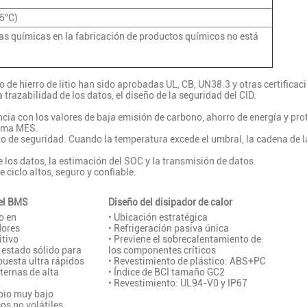
35°C)
ias químicas en la fabricación de productos químicos no está
 de hierro de litio han sido aprobadas UL, CB, UN38.3 y otras certificaci
 trazabilidad de los datos, el diseño de la seguridad del CID.
ancia con los valores de baja emisión de carbono, ahorro de energía y pr
tema MES.
to de seguridad. Cuando la temperatura excede el umbral, la cadena de 
e los datos, la estimación del SOC y la transmisión de datos.
e ciclo altos, seguro y confiable.
del BMS
Diseño del disipador de calor
o en
• Ubicación estratégica
dores
• Refrigeración pasiva única
itivo
• Previene el sobrecalentamiento de
e estado sólido para
los componentes críticos
puesta ultra rápidos
• Revestimiento de plástico: ABS+PC
ternas de alta
• Índice de BCI tamaño GC2
• Revestimiento: UL94-V0 y IP67
pio muy bajo
cos no volátiles