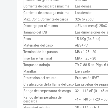
Corriente de descarga máxima
Las demás:
Corriente de descarga máxima
Las demás:
Max. Cont. Corriente de carga
32A @ 25oC
Descarga por sí mismo
< 3% por mes @ 25oC
Tamaño del ICB
Las dimensiones de la
Peso
15.6Kg (34.3Ibs)
Materiales del caso
ABS+PC
Terminal de las puntas
M8 x 1,25 - 20
Insertar el terminal
M8 x 1,25 - 20
Torque de trabajo
79.7-88.5 en-Pigs. 6.
Manillas
Envasado
Protección del recinto
Protección IP67
Clasificación de la llama del caso
Las pruebas de segur
Rango de temperatura de carga
32 ~ 113 oF (0 ~ 45 o
Rango de temperatura de
-4 ~ 140 oF (-20 ~ 60
descarga
Humedad relativa
25 ~ 85% de H.R.