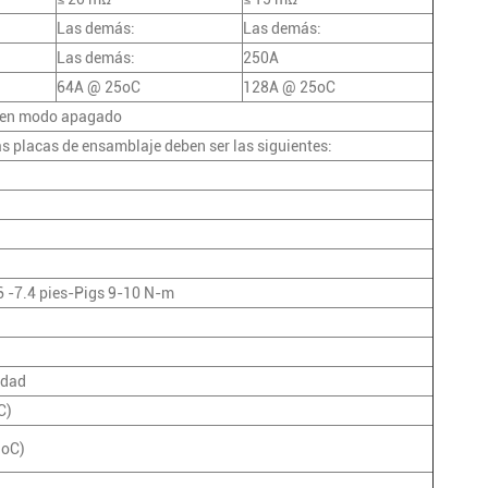
Las demás:
Las demás:
Las demás:
250A
64A @ 25oC
128A @ 25oC
 en modo apagado
s placas de ensamblaje deben ser las siguientes:
6 -7.4 pies-Pigs 9-10 N-m
idad
C)
 oC)