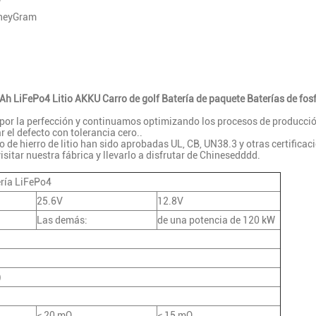
oneyGram
 LiFePo4 Litio AKKU Carro de golf Batería de paquete Baterías de fosfat
 por la perfección y continuamos optimizando los procesos de producción
r el defecto con tolerancia cero..
 de hierro de litio han sido aprobadas UL, CB, UN38.3 y otras certificacio
sitar nuestra fábrica y llevarlo a disfrutar de Chinesedddd.
ería LiFePo4
25.6V
12.8V
Las demás:
de una potencia de 120 kW
)
≤ 20 mΩ
≤ 15 mΩ