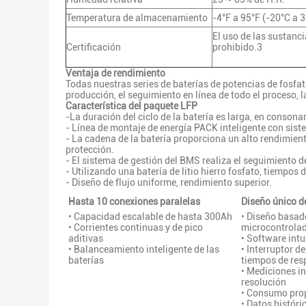
Temperatura de almacenamiento
-4°F a 95°F (-20°C a 
El uso de las sustanc
Certificación
prohibido.3
Ventaja de rendimiento
Todas nuestras series de baterías de potencias de fosfato
producción, el seguimiento en línea de todo el proceso, la
Característica del paquete LFP
-La duración del ciclo de la batería es larga, en conson
- Línea de montaje de energía PACK inteligente con sis
- La cadena de la batería proporciona un alto rendimien
protección.
- El sistema de gestión del BMS realiza el seguimiento d
- Utilizando una batería de litio hierro fosfato, tiempos d
- Diseño de flujo uniforme, rendimiento superior.
Hasta 10 conexiones paralelas
Diseño único 
• Capacidad escalable de hasta 300Ah
• Diseño basad
• Corrientes continuas y de pico
microcontrola
aditivas
• Software intu
• Balanceamiento inteligente de las
• Interruptor d
baterías
tiempos de res
• Mediciones in
resolución
• Consumo pro
• Datos históri