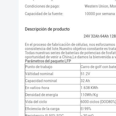
Condiciones de pago:
Western Union, M
Capacidad de la fuente:
10000 por semana
Descripción de producto
24V 32Ah 64Ah 128Ah
En el proceso de fabricación de células, nos esforzamos
consistencia del lote.Nuestro objetivo constante es trata
Todas nuestras series de baterías de potencias de fosfato
oportunidad de venir a China,Le damos la bienvenida a vi
Parámetros del paquete LFP
Punto de trabajo
Carro de golf con bat
Válti­dad nominal
51.2V
Capacidad nominal
32 Ah
En vatios-hora
1.638 KWh
Densidad de energía
110Wh/Kg
Vida del ciclo
6000 ciclos (DOD80%
Eficiencia de la carga
El 99%
Resistencia @ 50% SOC
≤ 30 mΩ