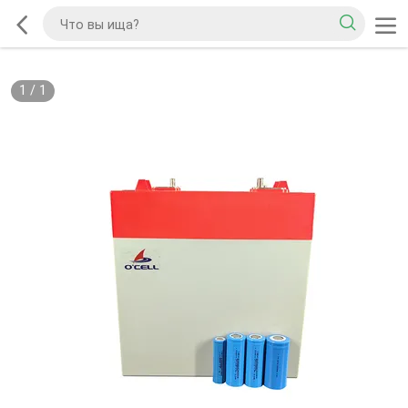
1
/
1