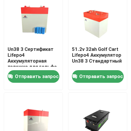
О Компании
Наша фабрика
Un38 3 Сертификат
51.2v 32ah Golf Cart
контроль качества
Lifepo4
Lifepo4 Аккумулятор
Аккумуляторная
Un38 3 Стандартный
тележка для гольфа
контактные данные
12.8v 128ah
Отправить запрос
Отправить запрос
Новости
Все случаи
Батарея иона LiFePO4 лития